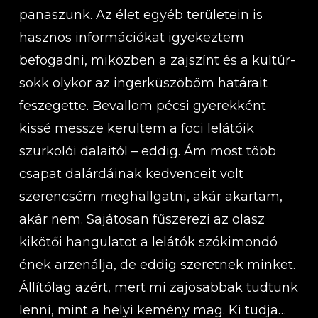
panaszunk. Az élet egyéb területein is
hasznos információkat igyekeztem
befogadni, miközben a zajszínt és a kultúr-
sokk olykor az ingerküszöböm határait
feszegette. Bevallom pécsi gyerekként
kissé messze kerültem a foci lelátóik
szurkolói dalaitól – eddig. Ám most több
csapat dalárdáinak kedvenceit volt
szerencsém meghallgatni, akár akartam,
akár nem. Sajátosan fűszerezi az olasz
kikötői hangulatot a lelátók szókimondó
ének arzenálja, de eddig szeretnek minket.
Állítólag azért, mert mi zajosabbak tudtunk
lenni, mint a helyi kemény mag. Ki tudja…