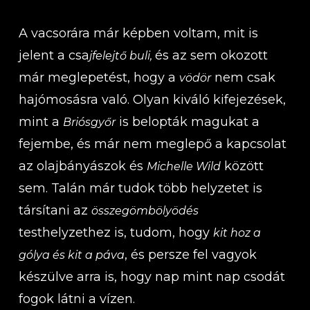
A vacsorára már képben voltam, mit is
jelent a csa
és az sem okozott
jfelejtő buli,
már meglepetést, hogy a
nem csak
vödör
hajómosásra való. Olyan kiváló kifejezések,
mint a
is belopták magukat a
Briósgyőr
fejembe, és már nem meglepő a kapcsolat
az olajbányászok és
között
Michelle Wild
sem. Talán már tudok több helyzetet is
társítani az
összegömbölyödés
testhelyzethez is, tudom, hogy
kit hoz a
, és persze fel vagyok
gólya és kit a páva
készülve arra is, hogy nap mint nap csodát
fogok látni a vízen.