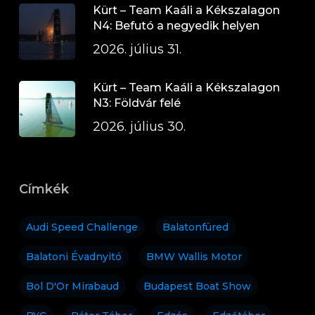
Kürt – Team Kaáli a Kékszalagon
N4: Befutó a negyedik helyen
2026. július 31.
Kürt – Team Kaáli a Kékszalagon
N3: Földvár felé
2026. július 30.
Címkék
Audi Speed Challenge
Balatonfüred
Balatoni Évadnyitó
BMW Wallis Motor
Bol D'Or Mirabaud
Budapest Boat Show