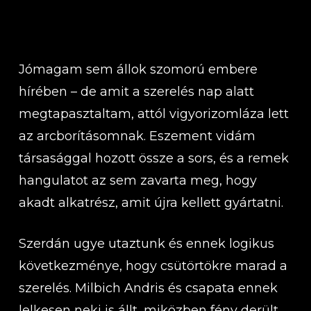
Jómagam sem állok szomorú embere
hírében – de amit a szerelés nap alatt
megtapasztaltam, attól vigyorizomláza lett
az arcborításomnak. Eszement vidám
társasággal hozott össze a sors, és a remek
hangulatot az sem zavarta meg, hogy
akadt alkatrész, amit újra kellett gyártatni.
Szerdán ugye utaztunk és ennek logikus
következménye, hogy csütörtökre marad a
szerelés. Milbich Andris és csapata ennek
lelkesen neki is állt, miközben fény derült