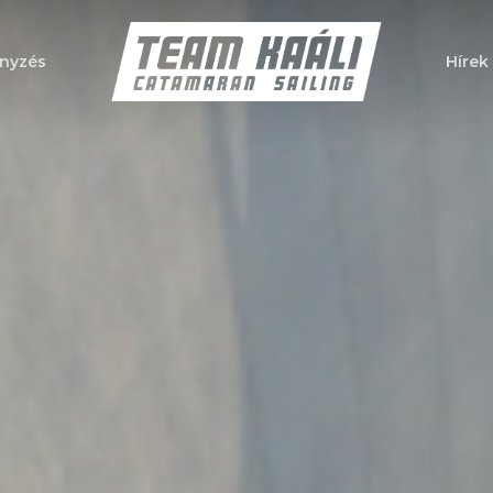
nyzés
Hírek
a bezáráshoz