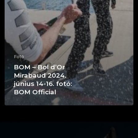
Fotó
BOM – Bol d’Or
Mirabaud 2024.
június 14-16. fotó:
BOM Official