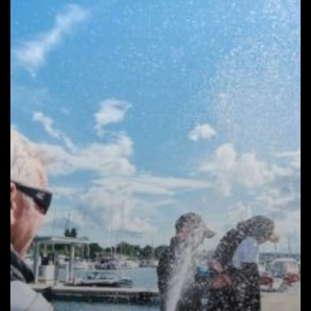
14-
16.
fotó:
BOM
Official