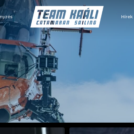
nyzés
Hírek
a bezáráshoz
Fehér