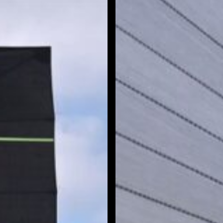
Miell
s-
Group
Májusi
Kilengés
(2026.
május
dvár
23-
24.)
fotó:
Rozsda