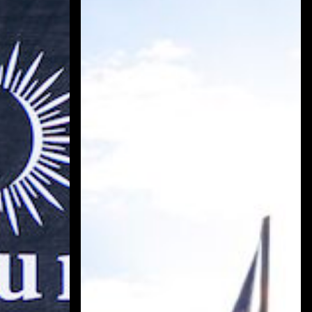
KLIMA
Service
Ezüst
Szalag
–
Éjszakai
túraverseny
Balatonföldvár
(2026.
július
4-
5.)
fotó:
Kollmann