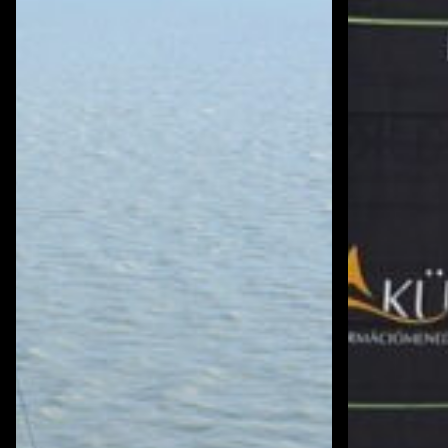
Kóczián
Rita