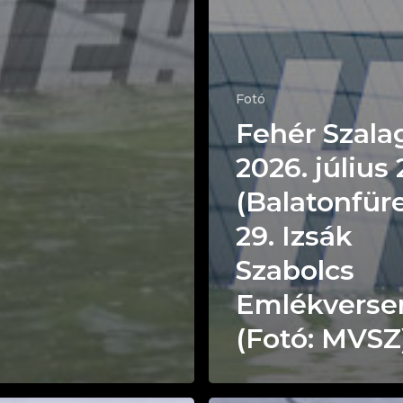
Fotó
Fehér Szala
2026. július 
(Balatonfür
29. Izsák
Szabolcs
Emlékverse
(Fotó: MVSZ