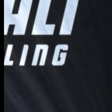
Boldizsár
Emlékverseny
Balatonfüred,
2026.
július
26.
(fotó:
Rozsda)