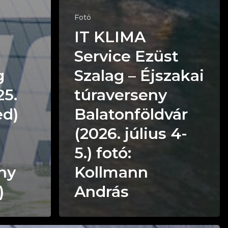
Fotó
IT KLIMA
Service Ezüst
g
Szalag – Éjszakai
25.
túraverseny
ed)
Balatonföldvár
(2026. július 4-
5.) fotó:
ny
Kollmann
)
András