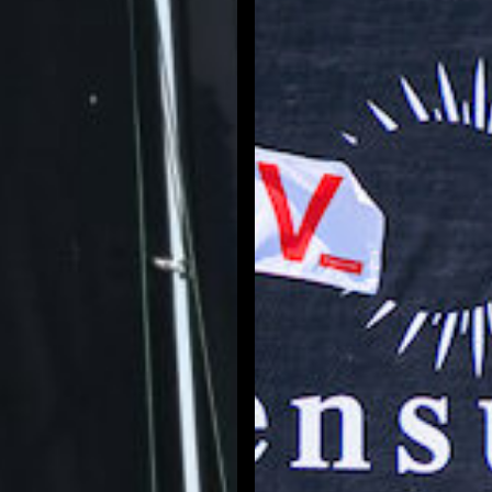
Szalag
2026.
július
25.
(Balatonfüred)
29.
Izsák
Szabolcs
Emlékverseny
(Fotó:
MVSZ)