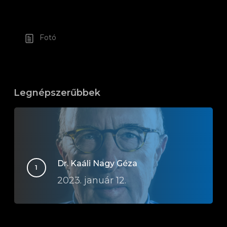
Fotó
Legnépszerűbbek
Dr. Kaáli Nagy Géza
2023. január 12.