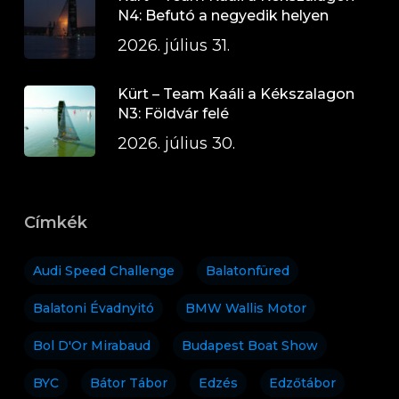
N4: Befutó a negyedik helyen
2026. július 31.
Kürt – Team Kaáli a Kékszalagon
N3: Földvár felé
2026. július 30.
Címkék
Audi Speed Challenge
Balatonfüred
Balatoni Évadnyitó
BMW Wallis Motor
Bol D'Or Mirabaud
Budapest Boat Show
BYC
Bátor Tábor
Edzés
Edzőtábor