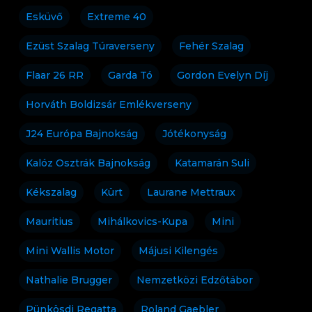
Esküvő
Extreme 40
Ezüst Szalag Túraverseny
Fehér Szalag
Flaar 26 RR
Garda Tó
Gordon Evelyn Díj
Horváth Boldizsár Emlékverseny
J24 Európa Bajnokság
Jótékonyság
Kalóz Osztrák Bajnokság
Katamarán Suli
Kékszalag
Kürt
Laurane Mettraux
Mauritius
Mihálkovics-Kupa
Mini
Mini Wallis Motor
Májusi Kilengés
Nathalie Brugger
Nemzetközi Edzőtábor
Pünkösdi Regatta
Roland Gaebler