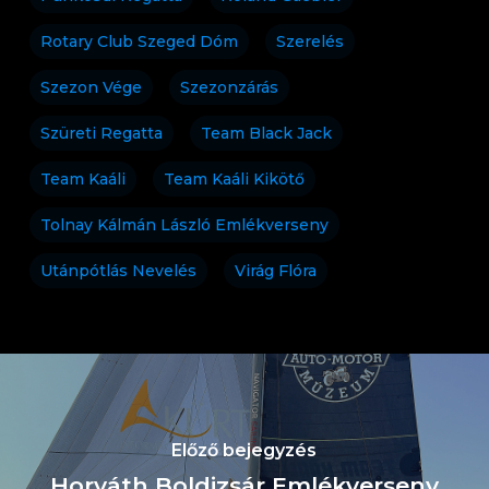
Rotary Club Szeged Dóm
Szerelés
Szezon Vége
Szezonzárás
Szüreti Regatta
Team Black Jack
Team Kaáli
Team Kaáli Kikötő
Tolnay Kálmán László Emlékverseny
Utánpótlás Nevelés
Virág Flóra
Előző bejegyzés
Horváth Boldizsár Emlékverseny