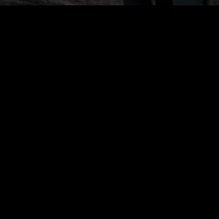
Live)
2026. július 31.
Kürt – Team Kaáli a Kékszalagon N4:
Befutó a negyedik helyen
2026. július 31.
Kürt – Team Kaáli a Kékszalagon N3:
Földvár felé
2026. július 30.
Kürt – Team Kaáli a Kékszalagon N2:
Szélvadászat a nyugati medencében
2026. július 30.
Kürt – Team Kaáli a Kékszalagon N1:
Balatonfüred – Balatonkenese
összefoglaló