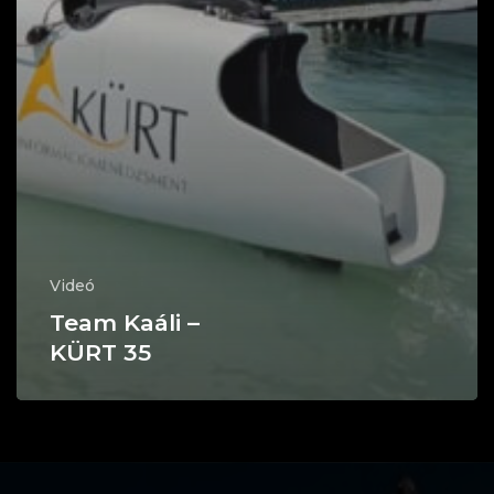
Videó
Team Kaáli –
KÜRT 35