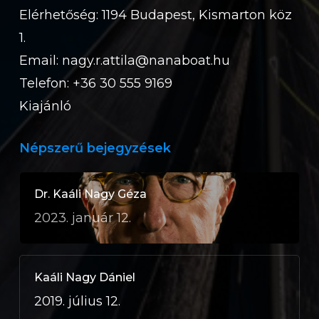
Elérhetőség: 1194 Budapest, Kismarton köz
1.
Email:
nagy.r.attila@nanaboat.hu
Telefon: +36 30 555 9169
Kiajánló
Népszerű bejegyzések
Dr. Kaáli Nagy Géza
2023. január 12.
Kaáli Nagy Dániel
2019. július 12.