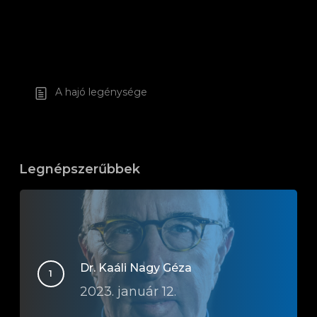
A hajó legénysége
Legnépszerűbbek
Dr. Kaáli Nagy Géza
2023. január 12.