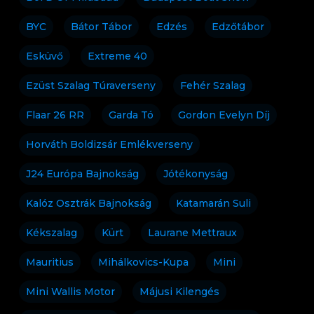
BYC
Bátor Tábor
Edzés
Edzőtábor
Esküvő
Extreme 40
Ezüst Szalag Túraverseny
Fehér Szalag
Flaar 26 RR
Garda Tó
Gordon Evelyn Díj
Horváth Boldizsár Emlékverseny
J24 Európa Bajnokság
Jótékonyság
Kalóz Osztrák Bajnokság
Katamarán Suli
Kékszalag
Kürt
Laurane Mettraux
Mauritius
Mihálkovics-Kupa
Mini
Mini Wallis Motor
Májusi Kilengés