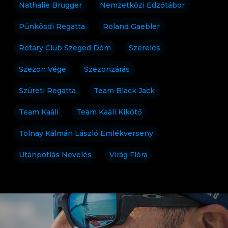
Nathalie Brugger
Nemzetközi Edzőtábor
Pünkösdi Regatta
Roland Gaebler
Rotary Club Szeged Dóm
Szerelés
Szezon Vége
Szezonzárás
Szüreti Regatta
Team Black Jack
Team Kaáli
Team Kaáli Kikötő
Tolnay Kálmán László Emlékverseny
Utánpótlás Nevelés
Virág Flóra