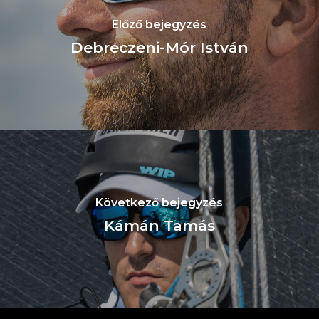
Előző bejegyzés
Debreczeni-Mór István
Következő bejegyzés
Kámán Tamás