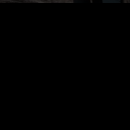
Live)
2026. július 31.
Kürt – Team Kaáli a Kékszalagon N4:
Befutó a negyedik helyen
2026. július 31.
Kürt – Team Kaáli a Kékszalagon N3:
Földvár felé
2026. július 30.
Kürt – Team Kaáli a Kékszalagon N2:
Szélvadászat a nyugati medencében
2026. július 30.
Kürt – Team Kaáli a Kékszalagon N1:
Balatonfüred – Balatonkenese
összefoglaló