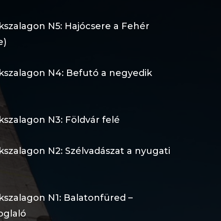
ékszalagon N5: Hajócsere a Fehér
e)
ékszalagon N4: Befutó a negyedik
kszalagon N3: Földvár felé
kszalagon N2: Szélvadászat a nyugati
kszalagon N1: Balatonfüred –
oglaló