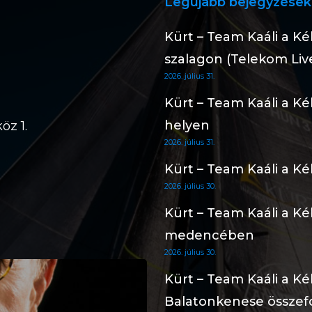
Legújabb bejegyzések
Kürt – Team Kaáli a K
szalagon (Telekom Liv
2026. július 31.
Kürt – Team Kaáli a K
helyen
öz 1.
2026. július 31.
Kürt – Team Kaáli a Ké
2026. július 30.
Kürt – Team Kaáli a Ké
medencében
2026. július 30.
Kürt – Team Kaáli a Ké
Balatonkenese összef