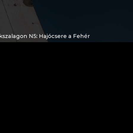
ékszalagon N5: Hajócsere a Fehér
e)
ékszalagon N4: Befutó a negyedik
kszalagon N3: Földvár felé
kszalagon N2: Szélvadászat a nyugati