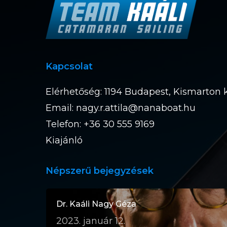
Kapcsolat
Elérhetőség: 1194 Budapest, Kismarton k
Email:
nagy.r.attila@nanaboat.hu
Telefon: +36 30 555 9169
Kiajánló
Népszerű bejegyzések
Dr. Kaáli Nagy Géza
2023. január 12.