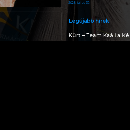
2026. július 30.
Legújabb hírek
Kürt – Team Kaáli a K
szalagon (Telekom Liv
2026. július 31.
Kürt – Team Kaáli a K
helyen
2026. július 31.
Kürt – Team Kaáli a Ké
2026. július 30.
Kürt – Team Kaáli a Ké
medencében
2026. július 30.