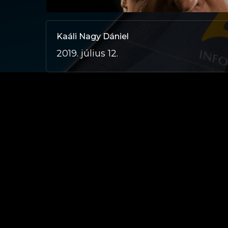
Kaáli Nagy Dániel
2019. július 12.
Virág Flóra
2019. július 12.
Kámán Tamás
2019. július 12.
Debreczeni-Mór István