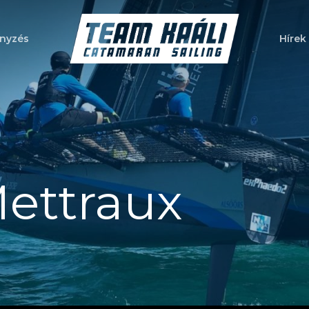
nyzés
Hírek
a bezáráshoz
ettraux