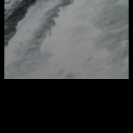
Fotó
Tavaszi edzőtábor 2021. május 7.
péntek