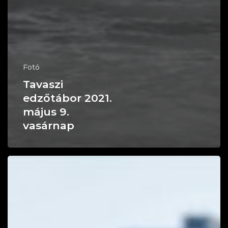
Fotó
Tavaszi
edzőtábor 2021.
május 9.
vasárnap
Tavaszi
edzőtábor
2021.
május