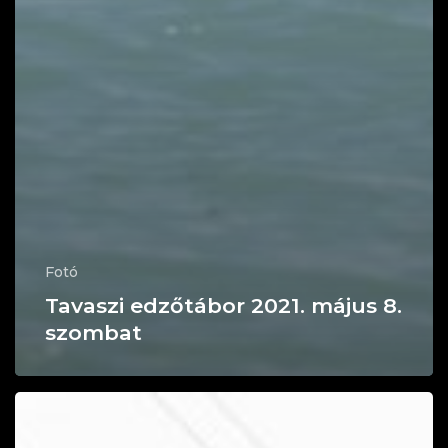
Fotó
Tavaszi edzőtábor 2021. május 8.
szombat
Tavaszi
edzőtábor