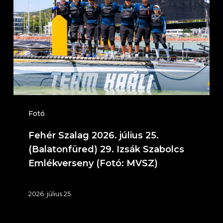
2026.
július
25.
(Balatonfüred)
29.
Izsák
Szabolcs
Emlékverseny
Fotó
(Fotó:
Fehér Szalag 2026. július 25.
MVSZ)
(Balatonfüred) 29. Izsák Szabolcs
Emlékverseny (Fotó: MVSZ)
2026. július 25.