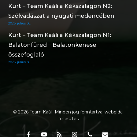
Kürt – Team Kaáli a Kékszalagon N2:
Szélvadászat a nyugati medencében
2026. július 30.
Kürt – Team Kaáli a Kékszalagon N1:
Balatonfüred – Balatonkenese
összefoglaló
2026. július 30.
© 2026 Team Kaáli. Minden jog fenntartva.
weboldal
fejlesztés
facebook
youtube
RSS
instagram
phone
email