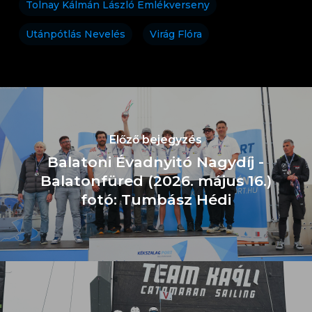
Tolnay Kálmán László Emlékverseny
Utánpótlás Nevelés
Virág Flóra
Előző bejegyzés
Balatoni Évadnyitó Nagydíj -
Balatonfüred (2026. május 16.)
fotó: Tumbász Hédi