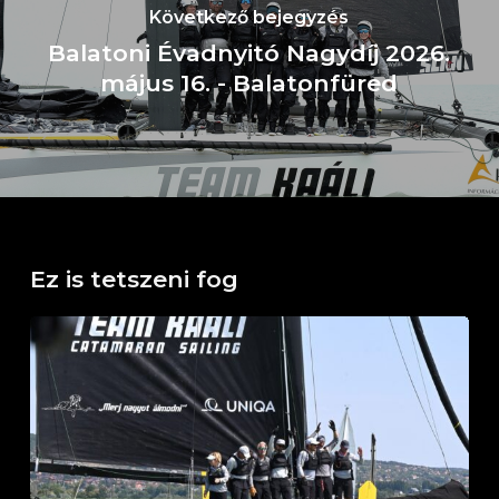
Következő bejegyzés
Balatoni Évadnyitó Nagydíj 2026.
május 16. - Balatonfüred
Ez is tetszeni fog
Horváth
Boldizsár
Emlékverseny
Balatonfüred,
2026.