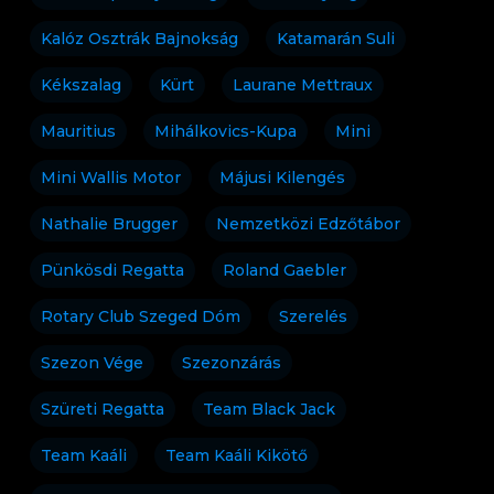
Kalóz Osztrák Bajnokság
Katamarán Suli
Kékszalag
Kürt
Laurane Mettraux
Mauritius
Mihálkovics-Kupa
Mini
Mini Wallis Motor
Májusi Kilengés
Nathalie Brugger
Nemzetközi Edzőtábor
Pünkösdi Regatta
Roland Gaebler
Rotary Club Szeged Dóm
Szerelés
Szezon Vége
Szezonzárás
Szüreti Regatta
Team Black Jack
Team Kaáli
Team Kaáli Kikötő