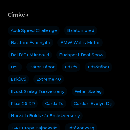
Címkék
Audi Speed Challenge
Balatonfüred
Balatoni Évadnyitó
BMW Wallis Motor
Bol D'Or Mirabaud
Budapest Boat Show
BYC
Bátor Tábor
Edzés
Edzőtábor
Esküvő
Extreme 40
Ezüst Szalag Túraverseny
Fehér Szalag
Flaar 26 RR
Garda Tó
Gordon Evelyn Díj
Horváth Boldizsár Emlékverseny
J24 Európa Bajnokság
Jótékonyság