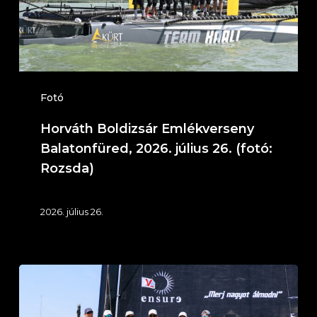
július
26.
(fotó:
Rozsda)
Fotó
Horváth Boldizsár Emlékverseny
Balatonfüred, 2026. július 26. (fotó:
Rozsda)
2026. július 26.
Fehér
Szalag