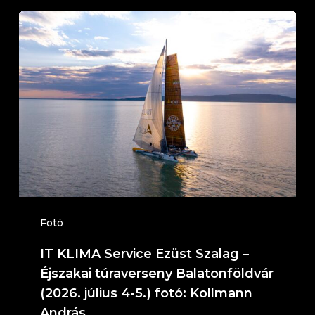
IT
KLIMA
Service
Ezüst
Szalag
–
Éjszakai
túraverseny
Balatonföldvár
(2026.
Fotó
július
IT KLIMA Service Ezüst Szalag –
4-
Éjszakai túraverseny Balatonföldvár
5.)
(2026. július 4-5.) fotó: Kollmann
András
fotó: