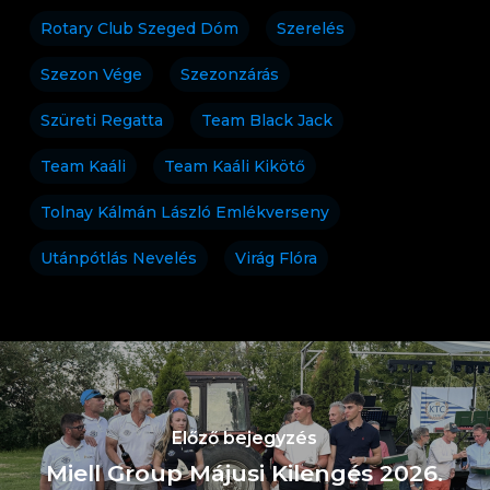
Rotary Club Szeged Dóm
Szerelés
Szezon Vége
Szezonzárás
Szüreti Regatta
Team Black Jack
Team Kaáli
Team Kaáli Kikötő
Tolnay Kálmán László Emlékverseny
Utánpótlás Nevelés
Virág Flóra
Előző bejegyzés
Miell Group Májusi Kilengés 2026.