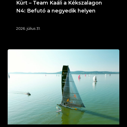
Kürt – Team Kaáli a Kékszalagon
N4: Befutó a negyedik helyen
2026. július 31.
Kürt
–
Team
Kaáli
a
Kékszalagon
N3:
Földvár
felé