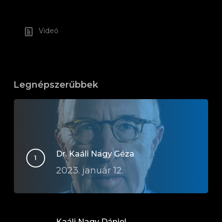
Videó
Legnépszerűbbek
Dr. Kaáli Nagy Géza
2023. január 12.
Kaáli Nagy Dániel