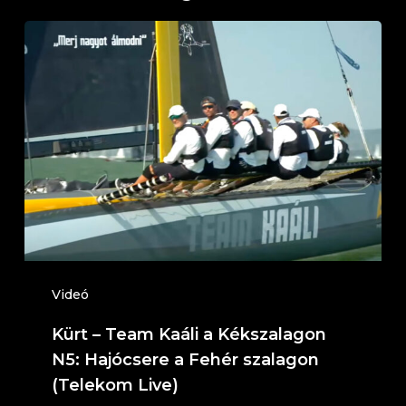
Kürt
–
Team
Kaáli
a
Kékszalagon
N5:
Hajócsere
a
Fehér
Videó
szalagon
Kürt – Team Kaáli a Kékszalagon
(Telekom
N5: Hajócsere a Fehér szalagon
Live)
(Telekom Live)