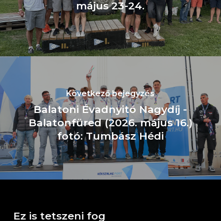
május 23-24.
Következő bejegyzés
Balatoni Évadnyitó Nagydíj -
Balatonfüred (2026. május 16.)
fotó: Tumbász Hédi
Ez is tetszeni fog