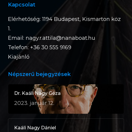
Kapcsolat
Elérhetőség: 1194 Budapest, Kismarton köz
1.
Email:
nagy.r.attila@nanaboat.hu
Telefon: +36 30 555 9169
Kiajánló
Népszerű bejegyzések
Dr. Kaáli Nagy Géza
2023. január 12.
Kaáli Nagy Dániel