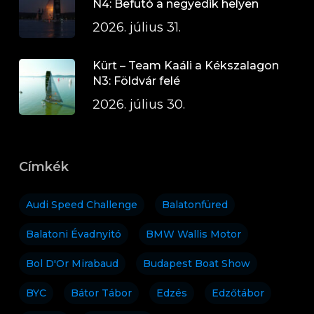
N4: Befutó a negyedik helyen
2026. július 31.
Kürt – Team Kaáli a Kékszalagon
N3: Földvár felé
2026. július 30.
Címkék
Audi Speed Challenge
Balatonfüred
Balatoni Évadnyitó
BMW Wallis Motor
Bol D'Or Mirabaud
Budapest Boat Show
BYC
Bátor Tábor
Edzés
Edzőtábor