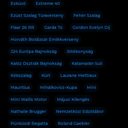
Esküvő
Extreme 40
Ezüst Szalag Túraverseny
Fehér Szalag
Flaar 26 RR
Garda Tó
Gordon Evelyn Díj
Horváth Boldizsár Emlékverseny
J24 Európa Bajnokság
Jótékonyság
Kalóz Osztrák Bajnokság
Katamarán Suli
Kékszalag
Kürt
Laurane Mettraux
Mauritius
Mihálkovics-Kupa
Mini
Mini Wallis Motor
Májusi Kilengés
Nathalie Brugger
Nemzetközi Edzőtábor
Pünkösdi Regatta
Roland Gaebler