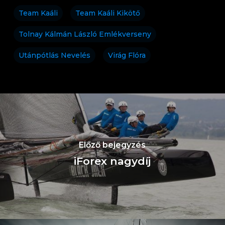
Team Kaáli
Team Kaáli Kikötő
Tolnay Kálmán László Emlékverseny
Utánpótlás Nevelés
Virág Flóra
Előző bejegyzés
iForex nagydíj