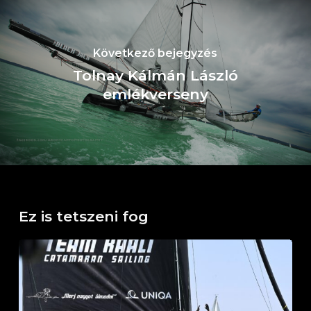
Következő bejegyzés
Tolnay Kálmán László
emlékverseny
Ez is tetszeni fog
Horváth
Boldizsár
Emlékverseny