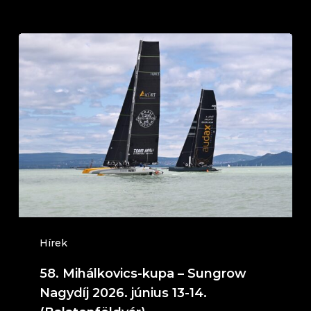
58.
Mihálkovics-
kupa
–
Sungrow
Nagydíj
2026.
június
13-
14.
Hírek
(Balatonföldvár)
58. Mihálkovics-kupa – Sungrow
Nagydíj 2026. június 13-14.