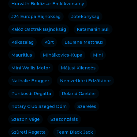
Horváth Boldizsár Emlékverseny
J24 Európa Bajnokság
Jótékonyság
Kalóz Osztrák Bajnokság
Katamarán Suli
Kékszalag
Kürt
Laurane Mettraux
Mauritius
Mihálkovics-Kupa
Mini
Mini Wallis Motor
Májusi Kilengés
Nathalie Brugger
Nemzetközi Edzőtábor
Pünkösdi Regatta
Roland Gaebler
Rotary Club Szeged Dóm
Szerelés
Szezon Vége
Szezonzárás
Szüreti Regatta
Team Black Jack