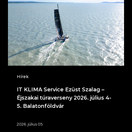
KLIMA
Service
Ezüst
Szalag
–
Éjszakai
túraverseny
2026.
július
Hírek
4-
IT KLIMA Service Ezüst Szalag –
5.
Éjszakai túraverseny 2026. július 4-
Balatonföldvár
5. Balatonföldvár
2026. július 05.