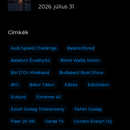
2026. július 31.
Címkék
Audi Speed Challenge
Balatonfüred
Balatoni Évadnyitó
BMW Wallis Motor
Bol D'Or Mirabaud
Budapest Boat Show
BYC
Bátor Tábor
Edzés
Edzőtábor
Esküvő
Extreme 40
Ezüst Szalag Túraverseny
Fehér Szalag
Flaar 26 RR
Garda Tó
Gordon Evelyn Díj