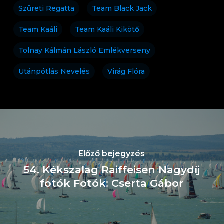
Szüreti Regatta
Team Black Jack
Team Kaáli
Team Kaáli Kikötő
Tolnay Kálmán László Emlékverseny
Utánpótlás Nevelés
Virág Flóra
Előző bejegyzés
54. Kékszalag Raiffeisen Nagydíj
fotók Fotók: Cserta Gábor