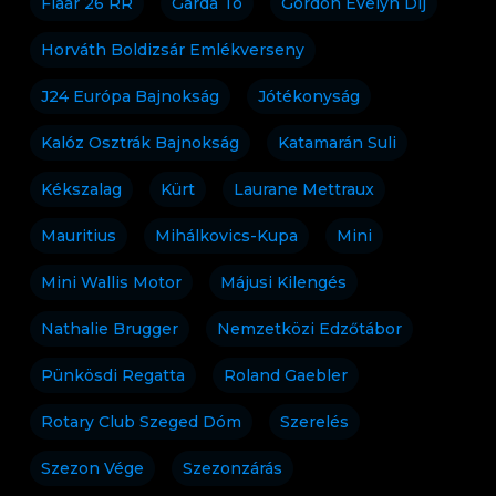
Flaar 26 RR
Garda Tó
Gordon Evelyn Díj
Horváth Boldizsár Emlékverseny
J24 Európa Bajnokság
Jótékonyság
Kalóz Osztrák Bajnokság
Katamarán Suli
Kékszalag
Kürt
Laurane Mettraux
Mauritius
Mihálkovics-Kupa
Mini
Mini Wallis Motor
Májusi Kilengés
Nathalie Brugger
Nemzetközi Edzőtábor
Pünkösdi Regatta
Roland Gaebler
Rotary Club Szeged Dóm
Szerelés
Szezon Vége
Szezonzárás