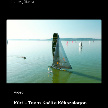
2026. július 31.
Kürt
–
Team
Kaáli
a
Kékszalagon
N3:
Földvár
felé
Videó
Kürt – Team Kaáli a Kékszalagon