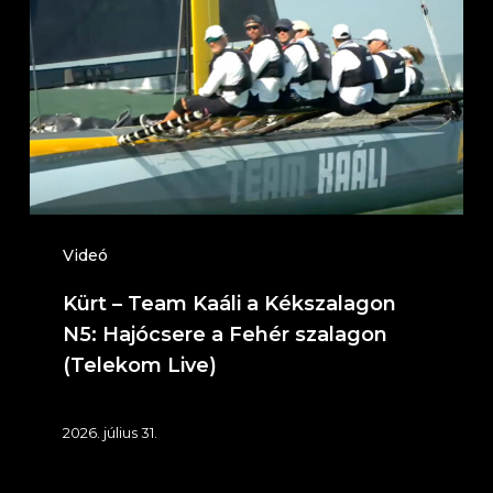
Team
Kaáli
a
Kékszalagon
N5:
Hajócsere
a
Fehér
Videó
szalagon
Kürt – Team Kaáli a Kékszalagon
(Telekom
N5: Hajócsere a Fehér szalagon
Live)
(Telekom Live)
2026. július 31.