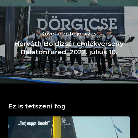
Következő bejegyzés
Horváth Boldizsár emlékverseny
Balatonfüred, 2022. július 10.
Ez is tetszeni fog
Kürt
–