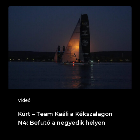
Kürt
–
Team
Kaáli
a
Kékszalagon
N4:
Befutó
a
negyedik
Videó
helyen
Kürt – Team Kaáli a Kékszalagon
N4: Befutó a negyedik helyen