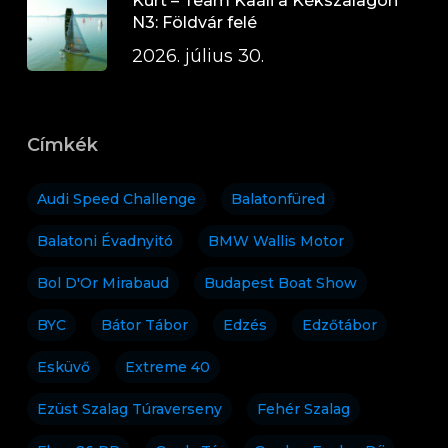
Kürt – Team Kaáli a Kékszalagon
N3: Földvár felé
2026. július 30.
Címkék
Audi Speed Challenge
Balatonfüred
Balatoni Évadnyitó
BMW Wallis Motor
Bol D'Or Mirabaud
Budapest Boat Show
BYC
Bátor Tábor
Edzés
Edzőtábor
Esküvő
Extreme 40
Ezüst Szalag Túraverseny
Fehér Szalag