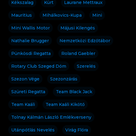
Kékszalag
Kürt
Laurane Mettraux
Mauritius
Mihálkovics-Kupa
Mini
Mini Wallis Motor
Májusi Kilengés
Nathalie Brugger
Nemzetközi Edzőtábor
Pünkösdi Regatta
Roland Gaebler
Rotary Club Szeged Dóm
Szerelés
Szezon Vége
Szezonzárás
Szüreti Regatta
Team Black Jack
Team Kaáli
Team Kaáli Kikötő
Tolnay Kálmán László Emlékverseny
Utánpótlás Nevelés
Virág Flóra