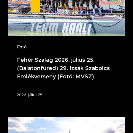
(Balatonfüred)
29.
Izsák
Szabolcs
Emlékverseny
Fotó
(Fotó:
Fehér Szalag 2026. július 25.
MVSZ)
(Balatonfüred) 29. Izsák Szabolcs
Emlékverseny (Fotó: MVSZ)
2026. július 25.
IT
KLIMA