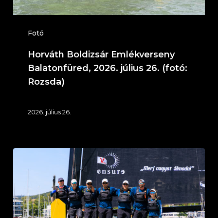
(fotó:
Rozsda)
Fotó
Horváth Boldizsár Emlékverseny
Balatonfüred, 2026. július 26. (fotó:
Rozsda)
2026. július 26.
Fehér
Szalag
2026.
július
25.