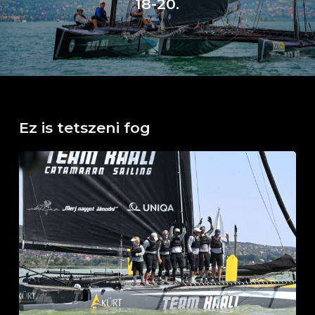
18-20.
Ez is tetszeni fog
Horváth
Boldizsár
Emlékverseny
Balatonfüred,
2026.
július
26.