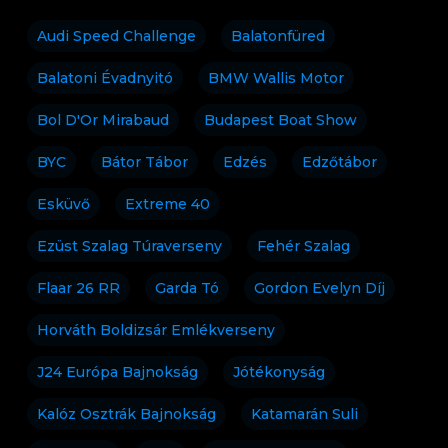
Audi Speed Challenge
Balatonfüred
Balatoni Évadnyitó
BMW Wallis Motor
Bol D'Or Mirabaud
Budapest Boat Show
BYC
Bátor Tábor
Edzés
Edzőtábor
Esküvő
Extreme 40
Ezüst Szalag Túraverseny
Fehér Szalag
Flaar 26 RR
Garda Tó
Gordon Evelyn Díj
Horváth Boldizsár Emlékverseny
J24 Európa Bajnokság
Jótékonyság
Kalóz Osztrák Bajnokság
Katamarán Suli