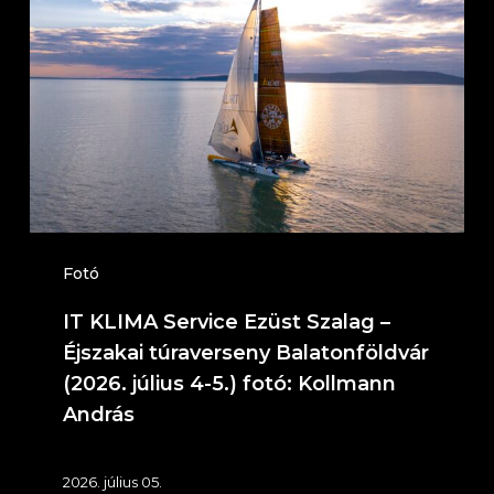
Service
Ezüst
Szalag
–
Éjszakai
túraverseny
Balatonföldvár
(2026.
Fotó
július
IT KLIMA Service Ezüst Szalag –
4-
Éjszakai túraverseny Balatonföldvár
5.)
(2026. július 4-5.) fotó: Kollmann
András
fotó:
Kollmann
2026. július 05.
András