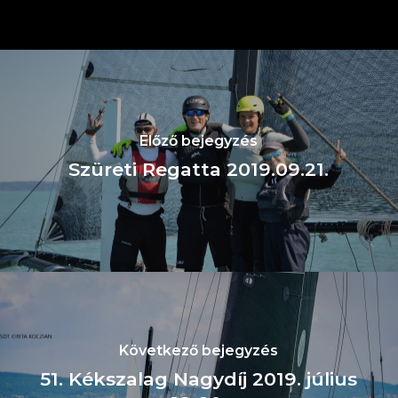
Előző bejegyzés
Szüreti Regatta 2019.09.21.
Következő bejegyzés
51. Kékszalag Nagydíj 2019. július