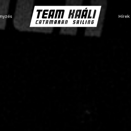
nyzés
Hírek
a bezáráshoz