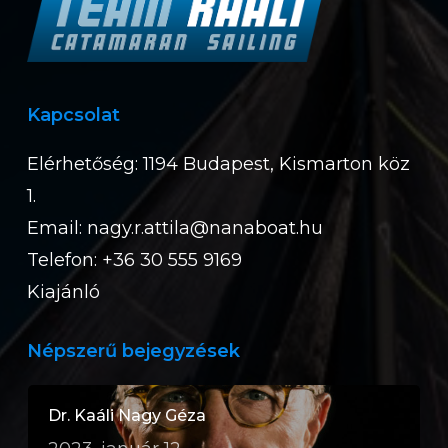
Kapcsolat
Elérhetőség: 1194 Budapest, Kismarton köz
1.
Email:
nagy.r.attila@nanaboat.hu
Telefon: +36 30 555 9169
Kiajánló
Népszerű bejegyzések
Dr. Kaáli Nagy Géza