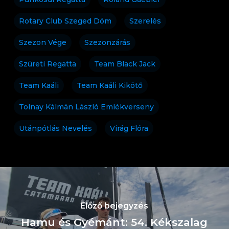
Rotary Club Szeged Dóm
Szerelés
Szezon Vége
Szezonzárás
Szüreti Regatta
Team Black Jack
Team Kaáli
Team Kaáli Kikötő
Tolnay Kálmán László Emlékverseny
Utánpótlás Nevelés
Virág Flóra
Előző bejegyzés
Hamu és Gyémánt: 54. Kékszalag