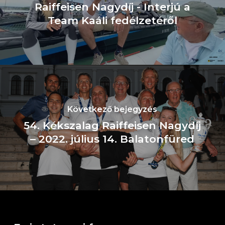
Raiffeisen Nagydíj - Interjú a
Team Kaáli fedélzetéről
Következő bejegyzés
54. Kékszalag Raiffeisen Nagydíj
– 2022. július 14. Balatonfüred