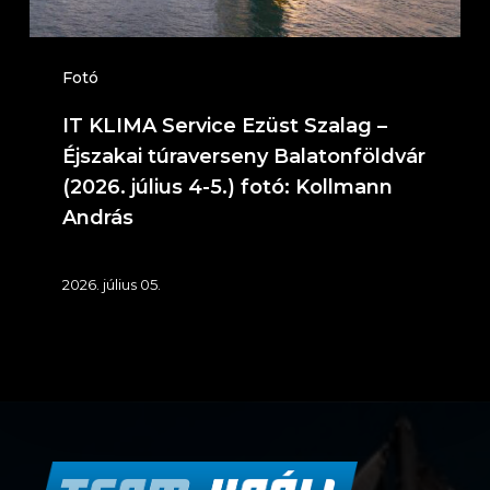
túraverseny
Balatonföldvár
(2026.
Fotó
július
IT KLIMA Service Ezüst Szalag –
4-
Éjszakai túraverseny Balatonföldvár
5.)
(2026. július 4-5.) fotó: Kollmann
András
fotó:
Kollmann
2026. július 05.
András