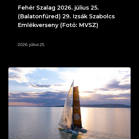
(Fotó:
Fehér Szalag 2026. július 25.
MVSZ)
(Balatonfüred) 29. Izsák Szabolcs
Emlékverseny (Fotó: MVSZ)
2026. július 25.
IT
KLIMA
Service
Ezüst
Szalag
–
Éjszakai