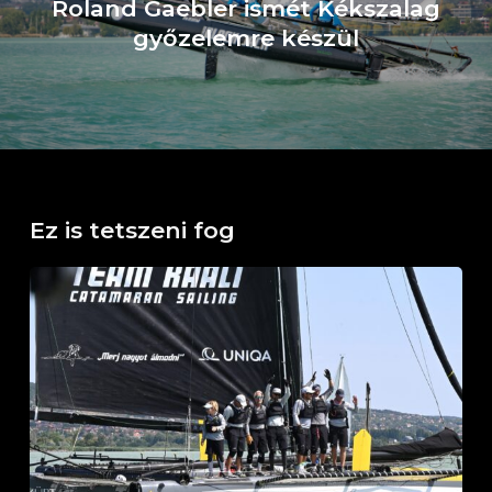
Roland Gaebler ismét Kékszalag
győzelemre készül
Ez is tetszeni fog
Horváth
Boldizsár
Emlékverseny
Balatonfüred,
2026.
július