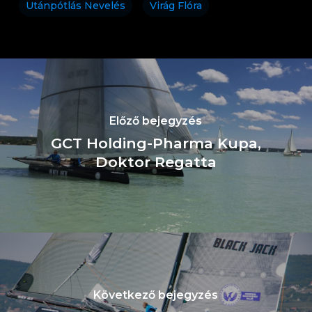
Utánpótlás Nevelés
Virág Flóra
Előző bejegyzés
GCT Holding-Pharma Kupa,
Doktor Regatta
Következő bejegyzés