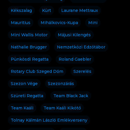
Kékszalag
Kürt
Laurane Mettraux
Mauritius
Mihálkovics-Kupa
Mini
Mini Wallis Motor
Májusi Kilengés
Nathalie Brugger
Nemzetközi Edzőtábor
Pünkösdi Regatta
Roland Gaebler
Rotary Club Szeged Dóm
Szerelés
Szezon Vége
Szezonzárás
Szüreti Regatta
Team Black Jack
Team Kaáli
Team Kaáli Kikötő
Tolnay Kálmán László Emlékverseny