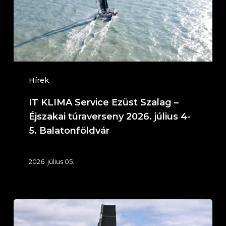
–
Éjszakai
túraverseny
2026.
július
Hírek
4-
IT KLIMA Service Ezüst Szalag –
5.
Éjszakai túraverseny 2026. július 4-
Balatonföldvár
5. Balatonföldvár
2026. július 05.
58.
Mihálkovics-