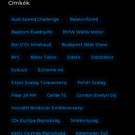
Címkék
Audi Speed Challenge
Balatonfüred
Balatoni Évadnyitó
BMW Wallis Motor
Bol D'Or Mirabaud
Budapest Boat Show
BYC
Bátor Tábor
Edzés
Edzőtábor
Esküvő
Extreme 40
Ezüst Szalag Túraverseny
Fehér Szalag
Flaar 26 RR
Garda Tó
Gordon Evelyn Díj
Horváth Boldizsár Emlékverseny
J24 Európa Bajnokság
Jótékonyság
Kalóz Osztrák Bajnokság
Katamarán Suli