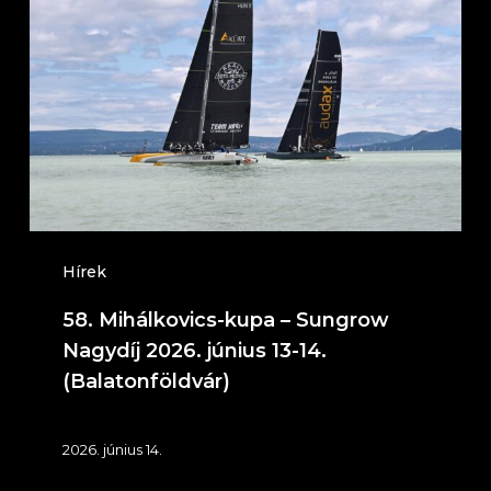
kupa
–
Sungrow
Nagydíj
2026.
június
13-
14.
Hírek
(Balatonföldvár)
58. Mihálkovics-kupa – Sungrow
Nagydíj 2026. június 13-14.
(Balatonföldvár)
2026. június 14.