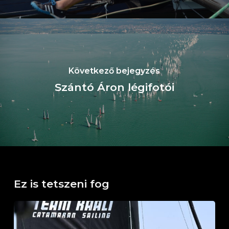
Következő bejegyzés
Szántó Áron légifotói
Ez is tetszeni fog
Horváth
Boldizsár