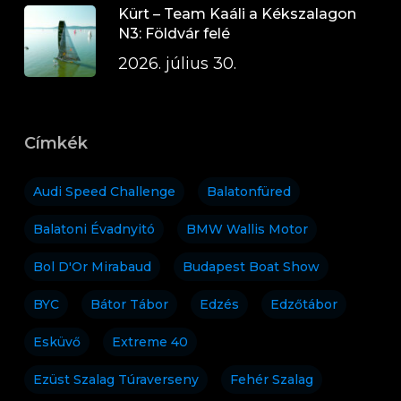
Kürt – Team Kaáli a Kékszalagon
N3: Földvár felé
2026. július 30.
Címkék
Audi Speed Challenge
Balatonfüred
Balatoni Évadnyitó
BMW Wallis Motor
Bol D'Or Mirabaud
Budapest Boat Show
BYC
Bátor Tábor
Edzés
Edzőtábor
Esküvő
Extreme 40
Ezüst Szalag Túraverseny
Fehér Szalag