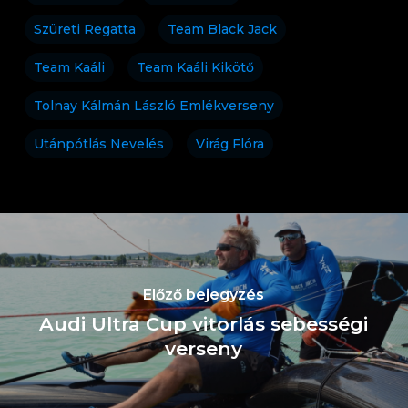
Szüreti Regatta
Team Black Jack
Team Kaáli
Team Kaáli Kikötő
Tolnay Kálmán László Emlékverseny
Utánpótlás Nevelés
Virág Flóra
Előző bejegyzés
Audi Ultra Cup vitorlás sebességi
verseny