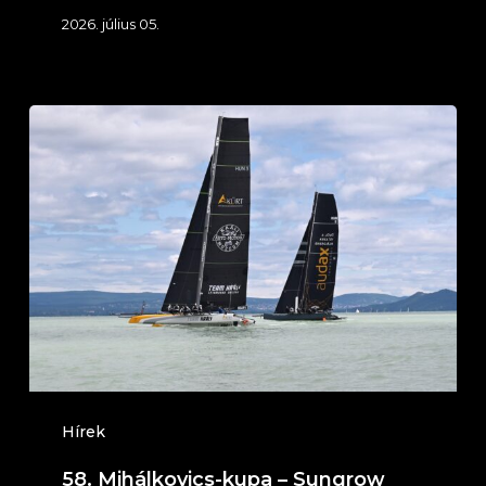
2026. július 05.
58.
Mihálkovics-
kupa
–
Sungrow
Nagydíj
2026.
június
13-
14.
Hírek
(Balatonföldvár)
58. Mihálkovics-kupa – Sungrow