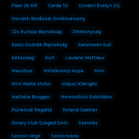
Flaar 26 RR
Garda Tó
Gordon Evelyn Díj
Horváth Boldizsár Emlékverseny
J24 Európa Bajnokság
Jótékonyság
Kalóz Osztrák Bajnokság
Katamarán Suli
Kékszalag
Kürt
Laurane Mettraux
Mauritius
Mihálkovics-Kupa
Mini
Mini Wallis Motor
Májusi Kilengés
Nathalie Brugger
Nemzetközi Edzőtábor
Pünkösdi Regatta
Roland Gaebler
Rotary Club Szeged Dóm
Szerelés
Szezon Vége
Szezonzárás