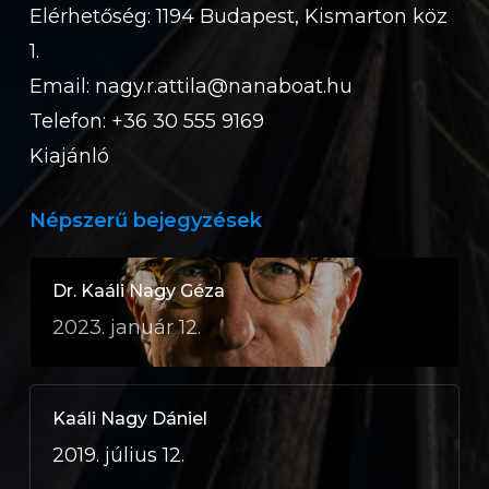
Elérhetőség: 1194 Budapest, Kismarton köz
1.
Email:
nagy.r.attila@nanaboat.hu
Telefon: +36 30 555 9169
Kiajánló
Népszerű bejegyzések
Dr. Kaáli Nagy Géza
2023. január 12.
Kaáli Nagy Dániel
2019. július 12.