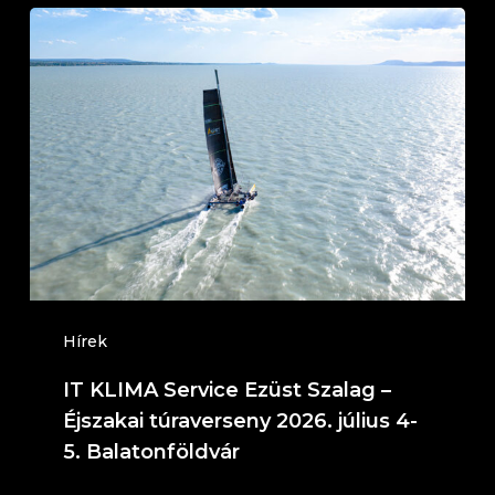
IT
KLIMA
Service
Ezüst
Szalag
–
Éjszakai
túraverseny
2026.
július
Hírek
4-
IT KLIMA Service Ezüst Szalag –
5.
Éjszakai túraverseny 2026. július 4-
Balatonföldvár
5. Balatonföldvár