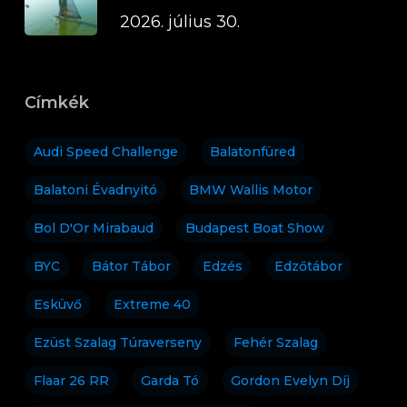
2026. július 30.
Címkék
Audi Speed Challenge
Balatonfüred
Balatoni Évadnyitó
BMW Wallis Motor
Bol D'Or Mirabaud
Budapest Boat Show
BYC
Bátor Tábor
Edzés
Edzőtábor
Esküvő
Extreme 40
Ezüst Szalag Túraverseny
Fehér Szalag
Flaar 26 RR
Garda Tó
Gordon Evelyn Díj