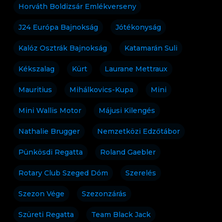
Horváth Boldizsár Emlékverseny
J24 Európa Bajnokság
Jótékonyság
Kalóz Osztrák Bajnokság
Katamarán Suli
Kékszalag
Kürt
Laurane Mettraux
Mauritius
Mihálkovics-Kupa
Mini
Mini Wallis Motor
Májusi Kilengés
Nathalie Brugger
Nemzetközi Edzőtábor
Pünkösdi Regatta
Roland Gaebler
Rotary Club Szeged Dóm
Szerelés
Szezon Vége
Szezonzárás
Szüreti Regatta
Team Black Jack