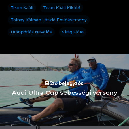
Team Kaáli
Team Kaáli Kikötő
Tolnay Kálmán László Emlékverseny
Utánpótlás Nevelés
Virág Flóra
Előző bejegyzés
Audi Ultra Cup sebességi verseny