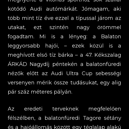
kötődő Audi autómárkát. Jómagam, aki
több mint tíz éve ezzel a típussal járom az
utakat, ezt szintén nagy örömmel
fogadtam. Mi is a lényeg: a Balaton
leggyorsabb hajói, – ezek közül is a
meghívott első tíz bárka – a 47. Kékszalag
ÁRKÁD Nagydíj péntekén a balatonfüredi
nézők előtt az Audi Ultra Cup sebességi
versenyen mérik össze tudásukat, egy alig
pár száz méteres pályán.
Az eredeti terveknek megfelelően
félszélben, a balatonfüredi Tagore sétány
és a hajóállomás között egy téglalap alakú