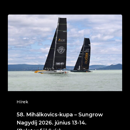
58.
Mihálkovics-
kupa
–
Sungrow
Nagydíj
2026.
június
13-
14.
Hírek
(Balatonföldvár)
58. Mihálkovics-kupa – Sungrow
Nagydíj 2026. június 13-14.