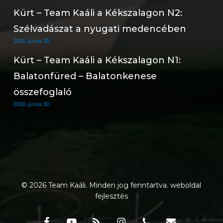
Kürt – Team Kaáli a Kékszalagon N2:
Szélvadászat a nyugati medencében
2026. július 30.
Kürt – Team Kaáli a Kékszalagon N1:
Balatonfüred – Balatonkenese
összefoglaló
2026. július 30.
© 2026 Team Kaáli. Minden jog fenntartva.
weboldal
fejlesztés
facebook
youtube
RSS
instagram
phone
email