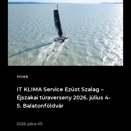
KLIMA
Service
Ezüst
Szalag
–
Éjszakai
túraverseny
2026.
július
Hírek
4-
IT KLIMA Service Ezüst Szalag –
5.
Éjszakai túraverseny 2026. július 4-
Balatonföldvár
5. Balatonföldvár
2026. július 05.