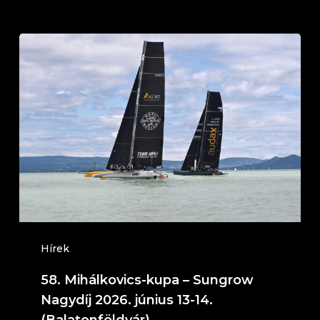
58.
Mihálkovics-
kupa
–
Sungrow
Nagydíj
2026.
június
13-
14.
Hírek
(Balatonföldvár)
58. Mihálkovics-kupa – Sungrow
Nagydíj 2026. június 13-14.