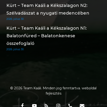
Kürt – Team Kaáli a Kékszalagon N2:
Szélvadászat a nyugati medencében
2026. július 30.
Kürt – Team Kaáli a Kékszalagon N1:
Balatonfüred – Balatonkenese
összefoglaló
2026. július 30.
© 2026 Team Kaáli. Minden jog fenntartva.
weboldal
fejlesztés
facebook
youtube
RSS
instagram
phone
email