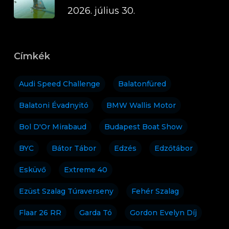
2026. július 30.
Címkék
Audi Speed Challenge
Balatonfüred
Balatoni Évadnyitó
BMW Wallis Motor
Bol D'Or Mirabaud
Budapest Boat Show
BYC
Bátor Tábor
Edzés
Edzőtábor
Esküvő
Extreme 40
Ezüst Szalag Túraverseny
Fehér Szalag
Flaar 26 RR
Garda Tó
Gordon Evelyn Díj