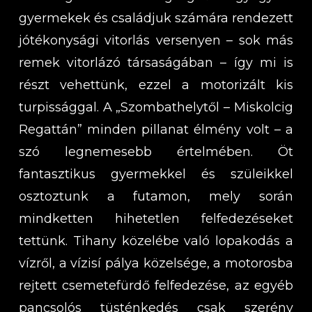
gyermekek és családjuk számára rendezett
jótékonysági vitorlás versenyen – sok más
remek vitorlázó társaságában – így mi is
részt vehettünk, ezzel a motorizált kis
turpissággal. A „Szombathelytől – Miskolcig
Regattán” minden pillanat élmény volt – a
szó legnemesebb értelmében. Öt
fantasztikus gyermekkel és szüleikkel
osztoztunk a futamon, mely során
mindketten hihetetlen felfedezéseket
tettünk. Tihany közelébe való lopakodás a
vízről, a vízisí pálya közelsége, a motorosba
rejtett csemetefürdő felfedezése, az egyéb
pancsolós tüsténkedés csak szerény