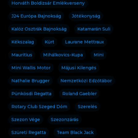
Horváth Boldizsár Emlékverseny
J24 Európa Bajnokság
Jótékonyság
Kalóz Osztrák Bajnokság
Katamarán Suli
Kékszalag
Kürt
Laurane Mettraux
Mauritius
Mihálkovics-Kupa
Mini
Mini Wallis Motor
Májusi Kilengés
Nathalie Brugger
Nemzetközi Edzőtábor
Pünkösdi Regatta
Roland Gaebler
Rotary Club Szeged Dóm
Szerelés
Szezon Vége
Szezonzárás
Szüreti Regatta
Team Black Jack