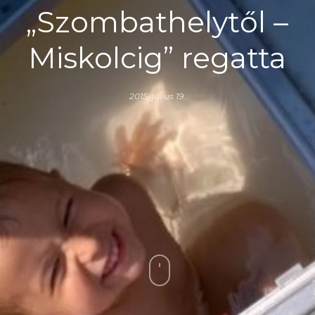
„Szombathelytől –
Miskolcig” regatta
2015. július 19.