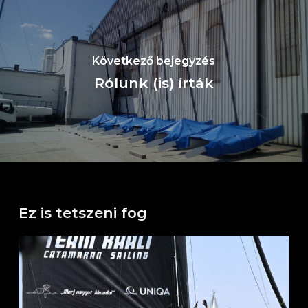
Következő bejegyzés
Rólunk (is) írták
Ez is tetszeni fog
Horváth
Boldizsár
Emlékverseny