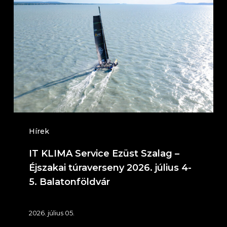
KLIMA
Service
Ezüst
Szalag
–
Éjszakai
túraverseny
2026.
július
Hírek
4-
IT KLIMA Service Ezüst Szalag –
5.
Éjszakai túraverseny 2026. július 4-
Balatonföldvár
5. Balatonföldvár
2026. július 05.