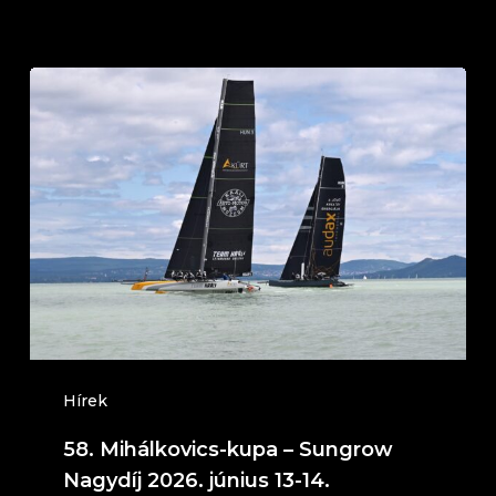
58.
Mihálkovics-
kupa
–
Sungrow
Nagydíj
2026.
június
13-
14.
Hírek
(Balatonföldvár)
58. Mihálkovics-kupa – Sungrow
Nagydíj 2026. június 13-14.