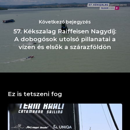
Következő bejegyzés
57. Kékszalag Raiffeisen Nagydíj:
A dobogósok utolsó pillanatai a
vízen és elsők a szárazföldön
Ez is tetszeni fog
Horváth
Boldizsár
Emlékverseny