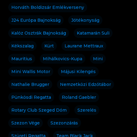
Horváth Boldizsár Emlékverseny
J24 Európa Bajnokság
Jótékonyság
Kalóz Osztrák Bajnokság
Katamarán Suli
Kékszalag
Kürt
Laurane Mettraux
Mauritius
Mihálkovics-Kupa
Mini
Mini Wallis Motor
Májusi Kilengés
Nathalie Brugger
Nemzetközi Edzőtábor
Pünkösdi Regatta
Roland Gaebler
Rotary Club Szeged Dóm
Szerelés
Szezon Vége
Szezonzárás
Szüreti Regatta
Team Black Jack