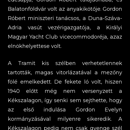
Balatonföldvár volt az anyakikötője. Gordon
Róbert miniszteri tanácsos, a Duna-Száva-
Adria vasút vezérigazgatója, a Királyi
Magyar Yacht Club vicecommodoréja, azaz
elnökhelyettese volt.
A Tramit kis szélben verhetetlennek
tartották, magas vitorlázatával a mezőny
fölé emelkedett. De fekete ló volt, hiszen
1940 előtt még nem versenyzett a
Kékszalagon, így senki sem sejthette, hogy
az első indulása Gordon Evelyn
kormányzásával milyenre sikeredik. A
Kékszalagon pedig nem csak gyenge szél