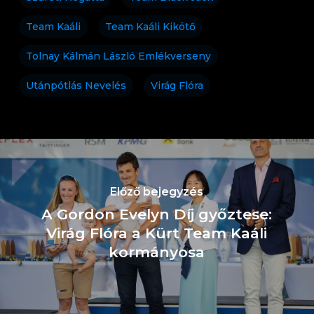
Team Kaáli
Team Kaáli Kikötő
Tolnay Kálmán László Emlékverseny
Utánpótlás Nevelés
Virág Flóra
Előző bejegyzés
A Gordon Evelyn Díj győztese:
Virág Flóra a Kürt Team Kaáli
kormányosa