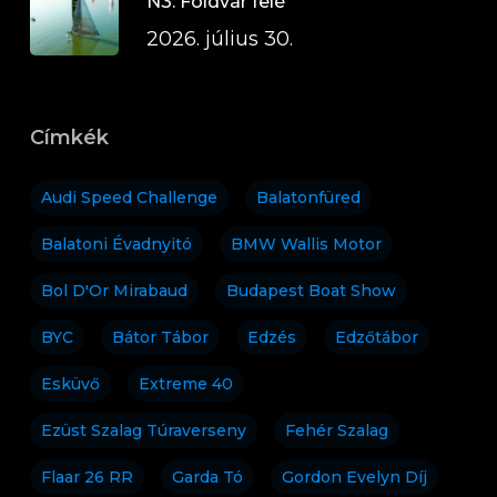
N3: Földvár felé
2026. július 30.
Címkék
Audi Speed Challenge
Balatonfüred
Balatoni Évadnyitó
BMW Wallis Motor
Bol D'Or Mirabaud
Budapest Boat Show
BYC
Bátor Tábor
Edzés
Edzőtábor
Esküvő
Extreme 40
Ezüst Szalag Túraverseny
Fehér Szalag
Flaar 26 RR
Garda Tó
Gordon Evelyn Díj