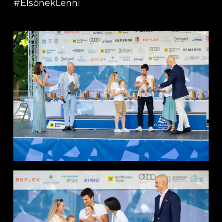
#ElsőnekLenni