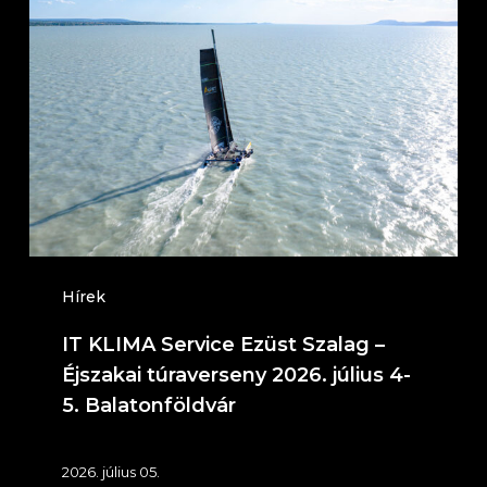
KLIMA
Service
Ezüst
Szalag
–
Éjszakai
túraverseny
2026.
július
Hírek
4-
IT KLIMA Service Ezüst Szalag –
5.
Éjszakai túraverseny 2026. július 4-
Balatonföldvár
5. Balatonföldvár
2026. július 05.