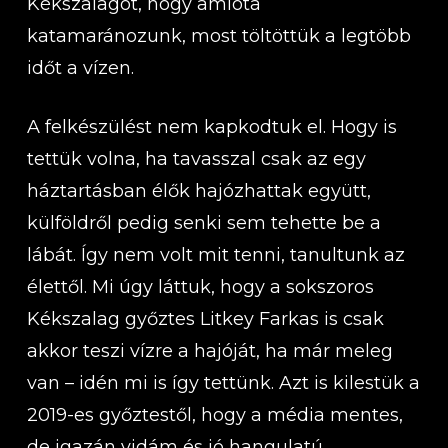
Kékszalagot, hogy amióta
katamaránozunk, most töltöttük a legtöbb
időt a vízen.
A felkészülést nem kapkodtuk el. Hogy is
tettük volna, ha tavasszal csak az egy
háztartásban élők hajózhattak együtt,
külföldről pedig senki sem tehette be a
lábát. Így nem volt mit tenni, tanultunk az
élettől. Mi úgy láttuk, hogy a sokszoros
Kékszalag győztes Litkey Farkas is csak
akkor teszi vízre a hajóját, ha már meleg
van – idén mi is így tettünk. Azt is kilestük a
2019-es győztestől, hogy a média mentes,
de igazán vidám és jó hangulatú