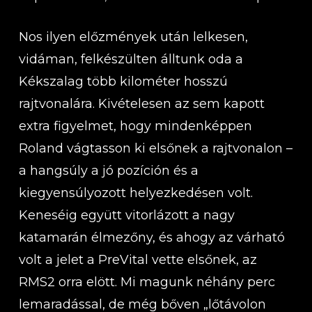
Nos ilyen előzmények után lelkesen,
vidáman, felkészülten álltunk oda a
Kékszalag több kilométer hosszú
rajtvonalára. Kivételesen az sem kapott
extra figyelmet, hogy mindenképpen
Roland vágtasson ki elsőnek a rajtvonalon –
a hangsúly a jó pozíción és a
kiegyensúlyozott helyezkedésen volt.
Keneséig együtt vitorlázott a nagy
katamarán élmezőny, és ahogy az várható
volt a jelet a PreVital vette elsőnek, az
RMS2 orra elött. Mi magunk néhány perc
lemaradással, de még bőven „lőtávolon