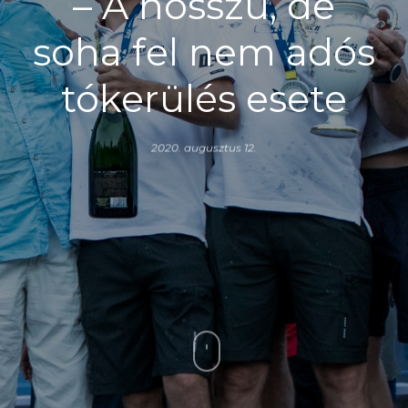
– A hosszú, de
soha fel nem adós
tókerülés esete
2020. augusztus 12.