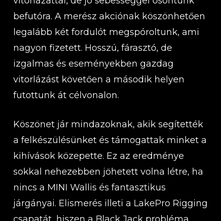
vitorlázattal, de jó sebességgel osontunk
befutóra. A merész akciónak köszönhetően
legalább két fordulót megspóroltunk, ami
nagyon fizetett. Hosszú, fárasztó, de
izgalmas és eseményekben gazdag
vitorlázást követően a második helyen
futottunk át célvonalon.
Köszönet jár mindazoknak, akik segítették
a felkészülésünket és támogattak minket a
kihívások közepette. Ez az eredménye
sokkal nehezebben jöhetett volna létre, ha
nincs a MINI Wallis és fantasztikus
járgányai. Elismerés illeti a LakePro Rigging
csapatát, hiszen a Black Jack probléma