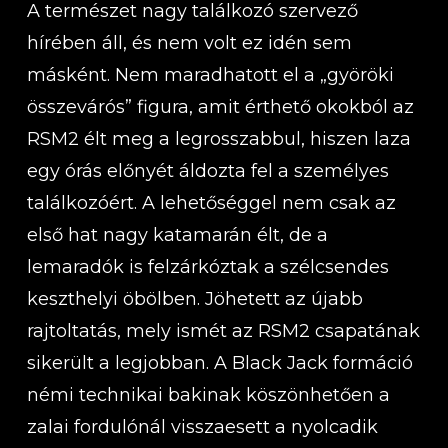
A természet nagy találkozó szervező
hírében áll, és nem volt ez idén sem
másként. Nem maradhatott el a „györöki
összevárós” figura, amit érthető okokból az
RSM2 élt meg a legrosszabbul, hiszen laza
egy órás előnyét áldozta fel a személyes
találkozóért. A lehetőséggel nem csak az
első hat nagy katamarán élt, de a
lemaradók is felzárkóztak a szélcsendes
keszthelyi öbölben. Jöhetett az újabb
rajtoltatás, mely ismét az RSM2 csapatának
sikerült a legjobban. A Black Jack formáció
némi technikai bakinak köszönhetően a
zalai fordulónál visszaesett a nyolcadik