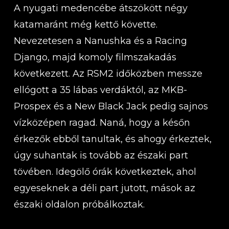
A nyugati medencébe átszökött négy
katamaránt még kettő követte.
Nevezetesen a Nanushka és a Racing
Django, majd komoly filmszakadás
következett. Az RSM2 időközben messze
ellógott a 35 lábas verdáktól, az MKB-
Prospex és a New Black Jack pedig sajnos
vízközépen ragad. Naná, hogy a későn
érkezők ebből tanultak, és ahogy érkeztek,
úgy suhantak is tovább az északi part
tövében. Idegölő órák következtek, ahol
egyeseknek a déli part jutott, mások az
északi oldalon próbálkoztak.