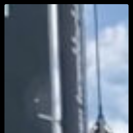
Hamu
és
Gyémánt:
54.
Kékszalag
Raiffeisen
Nagydíj
–
Interjú
a
Team
Kaáli
fedélzetéről