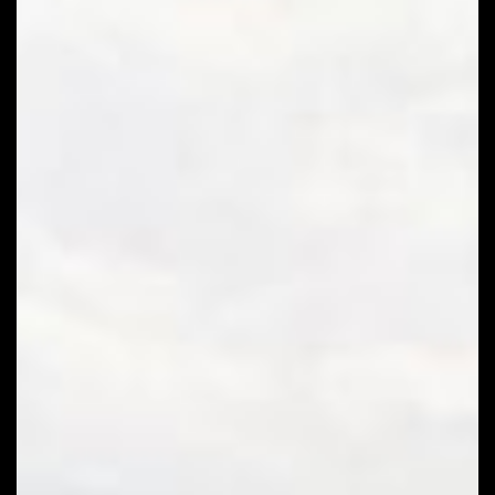
2022.
július
15.
Balatonfüred