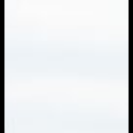
Fotók:
Szántó
Áron