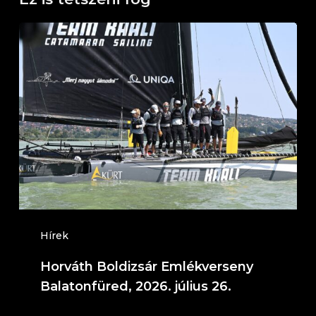
Horváth
Boldizsár
Emlékverseny
Balatonfüred,
2026.
július
26.
Hírek
Horváth Boldizsár Emlékverseny
Balatonfüred, 2026. július 26.