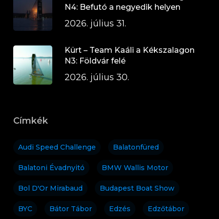
N4: Befutó a negyedik helyen
2026. július 31.
Kürt – Team Kaáli a Kékszalagon
N3: Földvár felé
2026. július 30.
Címkék
Audi Speed Challenge
Balatonfüred
Balatoni Évadnyitó
BMW Wallis Motor
Bol D'Or Mirabaud
Budapest Boat Show
BYC
Bátor Tábor
Edzés
Edzőtábor