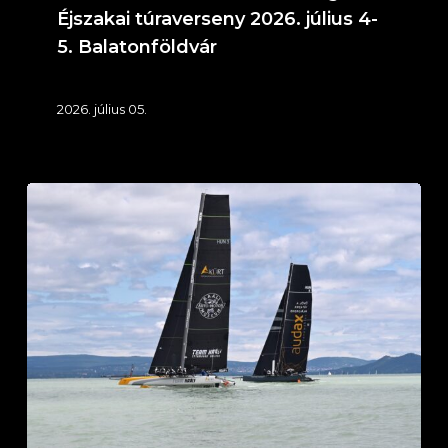
5.
Éjszakai túraverseny 2026. július 4-
Balatonföldvár
5. Balatonföldvár
2026. július 05.
58.
Mihálkovics-
kupa
–
Sungrow
Nagydíj
2026.
június