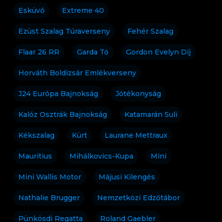
Esküvő
Extreme 40
Ezüst Szalag Túraverseny
Fehér Szalag
Flaar 26 RR
Garda Tó
Gordon Evelyn Díj
Horváth Boldizsár Emlékverseny
J24 Európa Bajnokság
Jótékonyság
Kalóz Osztrák Bajnokság
Katamarán Suli
Kékszalag
Kürt
Laurane Mettraux
Mauritius
Mihálkovics-Kupa
Mini
Mini Wallis Motor
Májusi Kilengés
Nathalie Brugger
Nemzetközi Edzőtábor
Pünkösdi Regatta
Roland Gaebler