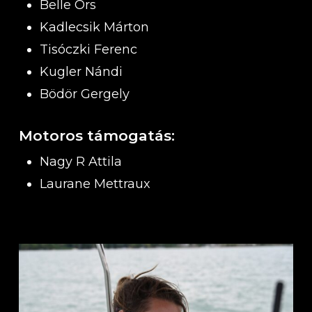
Belle Örs
Kadlecsik Márton
Tisóczki Ferenc
Kugler Nándi
Bödör Gergely
Motoros támogatás:
Nagy R Attila
Laurane Mettraux