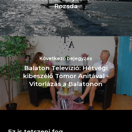
Rozsda
Következő bejegyzés
Balaton Televízió: Hétvégi
kibeszélő Tomor Anitával -
Vitorlázás a Balatonon
Ez is tetszeni fog