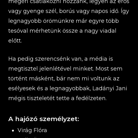
megéri csatlakozni hozzánk, legyen az erős
vagy gyenge szél, borús vagy napos idő. Így
legnagyobb örömünkre már egyre több
tesóval mérhetünk össze a nagy viadal
előtt.
Ha pedig szerencsénk van, a média is
megtisztel jelenlétével minket. Most sem
történt másként, bár nem mi voltunk az
esélyesek és a legnagyobbak, Ladányi Jani
mégis tiszteletét tette a fedélzeten.
A hajózó személyzet:
Virág Flóra