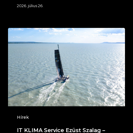
2026. július 26.
IT
KLIMA
Service
Ezüst
Szalag
–
Éjszakai
túraverseny
2026.
július
Hírek
4-
IT KLIMA Service Ezüst Szalag –