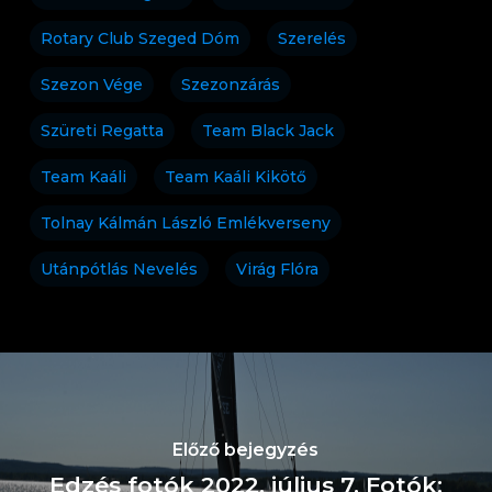
Rotary Club Szeged Dóm
Szerelés
Szezon Vége
Szezonzárás
Szüreti Regatta
Team Black Jack
Team Kaáli
Team Kaáli Kikötő
Tolnay Kálmán László Emlékverseny
Utánpótlás Nevelés
Virág Flóra
Előző bejegyzés
Edzés fotók 2022. július 7. Fotók: