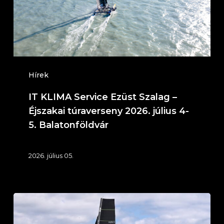
–
Éjszakai
túraverseny
2026.
július
Hírek
4-
IT KLIMA Service Ezüst Szalag –
5.
Éjszakai túraverseny 2026. július 4-
Balatonföldvár
5. Balatonföldvár
2026. július 05.
58.
Mihálkovics-