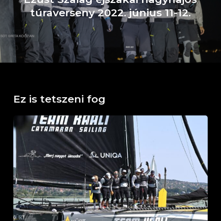
túraverseny 2022. június 11-12.
Ez is tetszeni fog
Horváth
Boldizsár
Emlékverseny
Balatonfüred,
2026.
július
26.