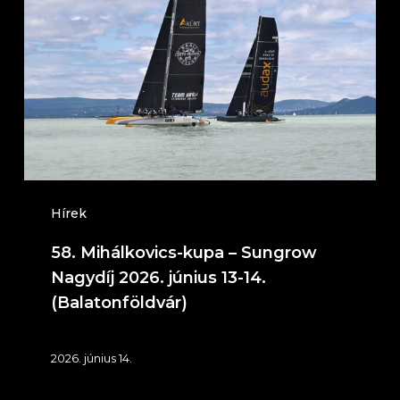
kupa
–
Sungrow
Nagydíj
2026.
június
13-
14.
Hírek
(Balatonföldvár)
58. Mihálkovics-kupa – Sungrow
Nagydíj 2026. június 13-14.
(Balatonföldvár)
2026. június 14.