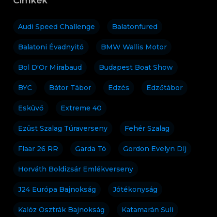
Címkék
Audi Speed Challenge
Balatonfüred
Balatoni Évadnyitó
BMW Wallis Motor
Bol D'Or Mirabaud
Budapest Boat Show
BYC
Bátor Tábor
Edzés
Edzőtábor
Esküvő
Extreme 40
Ezüst Szalag Túraverseny
Fehér Szalag
Flaar 26 RR
Garda Tó
Gordon Evelyn Díj
Horváth Boldizsár Emlékverseny
J24 Európa Bajnokság
Jótékonyság
Kalóz Osztrák Bajnokság
Katamarán Suli