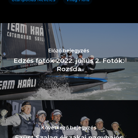
Előző bejegyzés
Edzés fotók 2022. július 2. Fotók:
Rozsda
Következő bejegyzés
Ezüst Szalag éjszakai nagyhajós