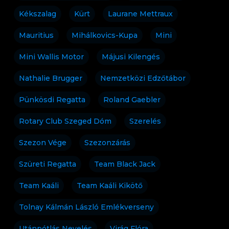
Kékszalag
Kürt
Laurane Mettraux
Mauritius
Mihálkovics-Kupa
Mini
Mini Wallis Motor
Májusi Kilengés
Nathalie Brugger
Nemzetközi Edzőtábor
Pünkösdi Regatta
Roland Gaebler
Rotary Club Szeged Dóm
Szerelés
Szezon Vége
Szezonzárás
Szüreti Regatta
Team Black Jack
Team Kaáli
Team Kaáli Kikötő
Tolnay Kálmán László Emlékverseny
Utánpótlás Nevelés
Virág Flóra