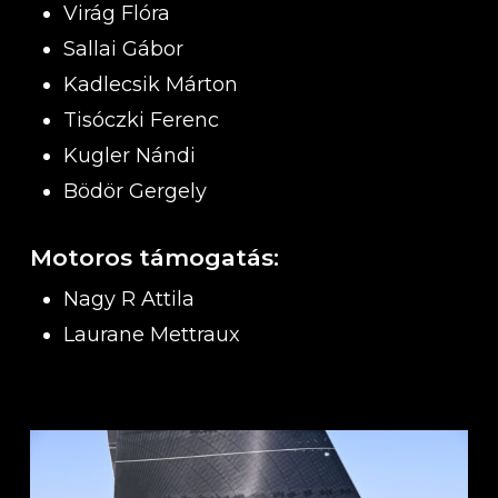
Virág Flóra
Sallai Gábor
Kadlecsik Márton
Tisóczki Ferenc
Kugler Nándi
Bödör Gergely
Motoros támogatás:
Nagy R Attila
Laurane Mettraux