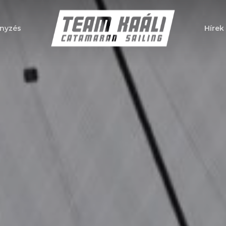
nyzés
Hírek
a bezáráshoz