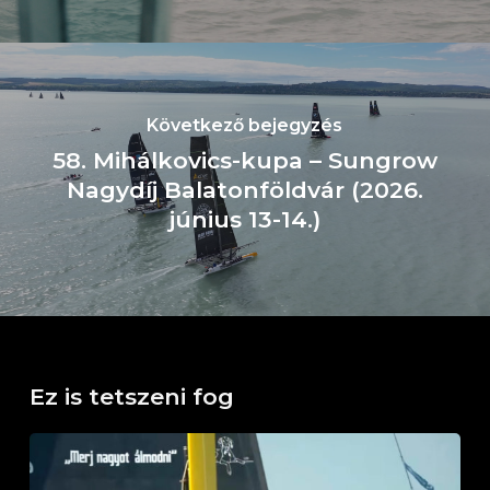
Következő bejegyzés
58. Mihálkovics-kupa – Sungrow
Nagydíj Balatonföldvár (2026.
június 13-14.)
Ez is tetszeni fog
Kürt
–