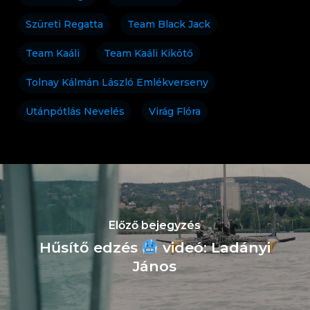
Szüreti Regatta
Team Black Jack
Team Kaáli
Team Kaáli Kikötő
Tolnay Kálmán László Emlékverseny
Utánpótlás Nevelés
Virág Flóra
Előző bejegyzés
Hűsítő edzés
videó: Ladányi
János