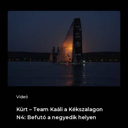
Kürt
–
Team
Kaáli
a
Kékszalagon
N4:
Befutó
a
negyedik
Videó
helyen
Kürt – Team Kaáli a Kékszalagon
N4: Befutó a negyedik helyen