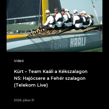
Team
Kaáli
a
Kékszalagon
N5:
Hajócsere
a
Fehér
Videó
szalagon
Kürt – Team Kaáli a Kékszalagon
(Telekom
N5: Hajócsere a Fehér szalagon
Live)
(Telekom Live)
2026. július 31.