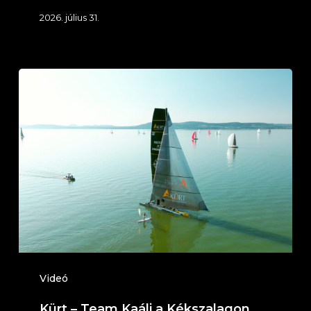
2026. július 31.
Kürt
–
Team
Kaáli
a
Kékszalagon
N3:
Földvár
felé
Videó
Kürt – Team Kaáli a Kékszalagon