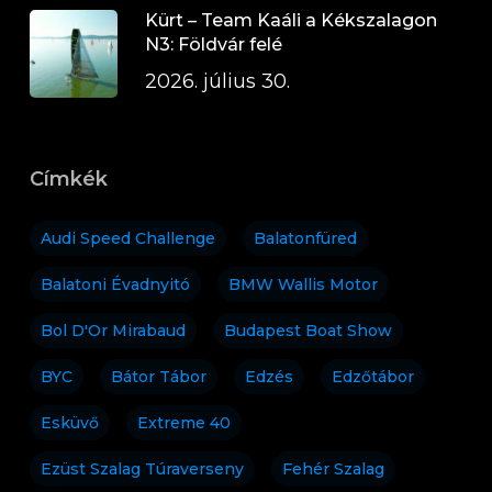
Kürt – Team Kaáli a Kékszalagon
N3: Földvár felé
2026. július 30.
Címkék
Audi Speed Challenge
Balatonfüred
Balatoni Évadnyitó
BMW Wallis Motor
Bol D'Or Mirabaud
Budapest Boat Show
BYC
Bátor Tábor
Edzés
Edzőtábor
Esküvő
Extreme 40
Ezüst Szalag Túraverseny
Fehér Szalag