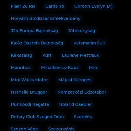
Flaar 26 RR
Garda Tó
Gordon Evelyn Díj
Horváth Boldizsár Emlékverseny
J24 Európa Bajnokság
Jótékonyság
Kalóz Osztrák Bajnokság
Katamarán Suli
Kékszalag
Kürt
Laurane Mettraux
Mauritius
Mihálkovics-Kupa
Mini
Mini Wallis Motor
Májusi Kilengés
Nathalie Brugger
Nemzetközi Edzőtábor
Pünkösdi Regatta
Roland Gaebler
Rotary Club Szeged Dóm
Szerelés
Szezon Vége
Szezonzárás