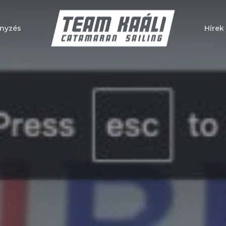
nyzés
Hírek
a bezáráshoz