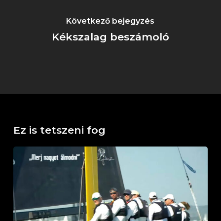
Következő bejegyzés
Kékszalag beszámoló
Ez is tetszeni fog
Kürt
–
Team
Kaáli
a