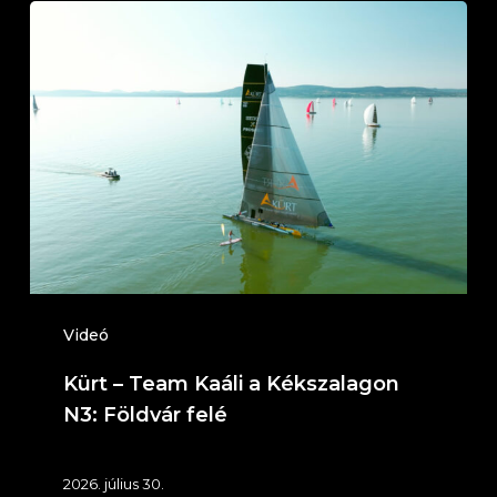
Kürt
–
Team
Kaáli
a
Kékszalagon
N3:
Földvár
felé
Videó
Kürt – Team Kaáli a Kékszalagon
N3: Földvár felé
2026. július 30.