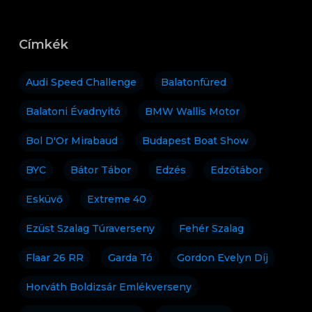
Címkék
Audi Speed Challenge
Balatonfüred
Balatoni Évadnyitó
BMW Wallis Motor
Bol D'Or Mirabaud
Budapest Boat Show
BYC
Bátor Tábor
Edzés
Edzőtábor
Esküvő
Extreme 40
Ezüst Szalag Túraverseny
Fehér Szalag
Flaar 26 RR
Garda Tó
Gordon Evelyn Díj
Horváth Boldizsár Emlékverseny