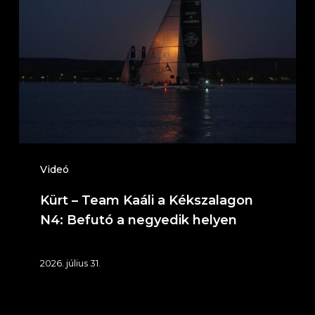
Team
Kaáli
a
Kékszalagon
N4:
Befutó
a
negyedik
Videó
helyen
Kürt – Team Kaáli a Kékszalagon
N4: Befutó a negyedik helyen
2026. július 31.