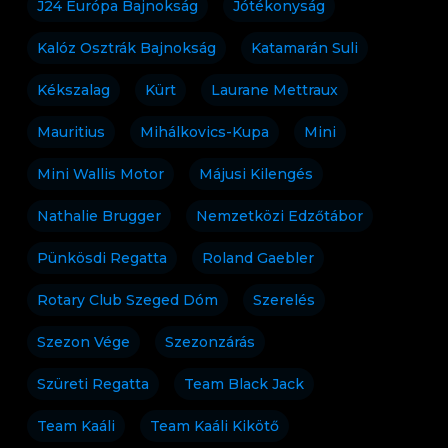
J24 Európa Bajnokság
Jótékonyság
Kalóz Osztrák Bajnokság
Katamarán Suli
Kékszalag
Kürt
Laurane Mettraux
Mauritius
Mihálkovics-Kupa
Mini
Mini Wallis Motor
Májusi Kilengés
Nathalie Brugger
Nemzetközi Edzőtábor
Pünkösdi Regatta
Roland Gaebler
Rotary Club Szeged Dóm
Szerelés
Szezon Vége
Szezonzárás
Szüreti Regatta
Team Black Jack
Team Kaáli
Team Kaáli Kikötő