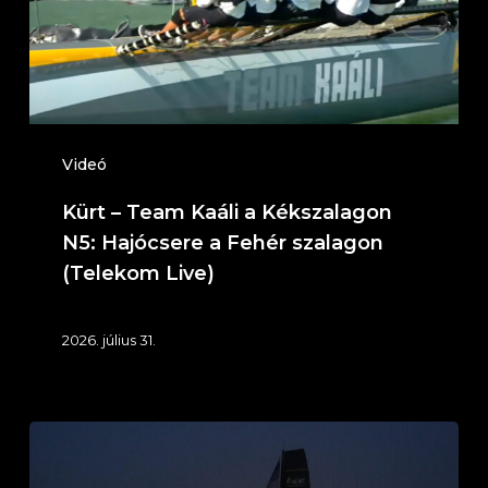
Kékszalagon
N5:
Hajócsere
a
Fehér
Videó
szalagon
Kürt – Team Kaáli a Kékszalagon
(Telekom
N5: Hajócsere a Fehér szalagon
Live)
(Telekom Live)
2026. július 31.
Kürt
–