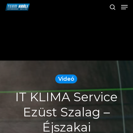
Men
Skip
search
to
Close
main
Men
content
Videó
IT KLIMA Service
Ezüst Szalag –
Éjszakai