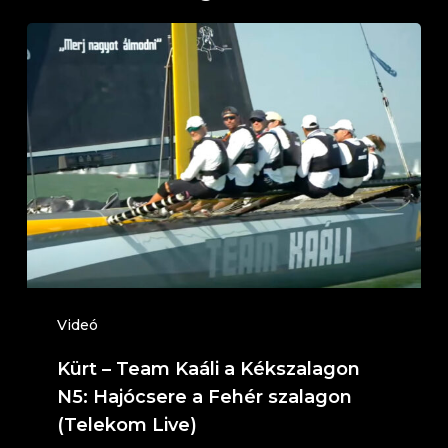
Kürt
–
Team
Kaáli
a
Kékszalagon
N5:
Hajócsere
a
Fehér
Videó
szalagon
Kürt – Team Kaáli a Kékszalagon
(Telekom
N5: Hajócsere a Fehér szalagon
Live)
(Telekom Live)