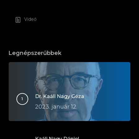
Videó
Legnépszerűbbek
Dr. Kaáli Nagy Géza
2023. január 12.
Kaáli Nagy Dániel