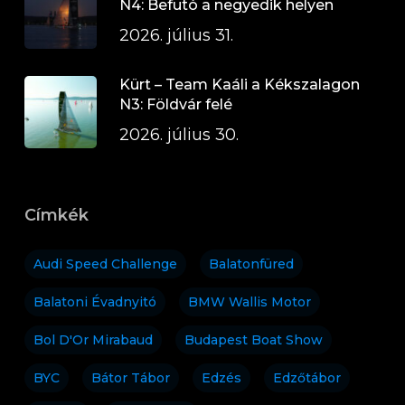
N4: Befutó a negyedik helyen
2026. július 31.
Kürt – Team Kaáli a Kékszalagon
N3: Földvár felé
2026. július 30.
Címkék
Audi Speed Challenge
Balatonfüred
Balatoni Évadnyitó
BMW Wallis Motor
Bol D'Or Mirabaud
Budapest Boat Show
BYC
Bátor Tábor
Edzés
Edzőtábor