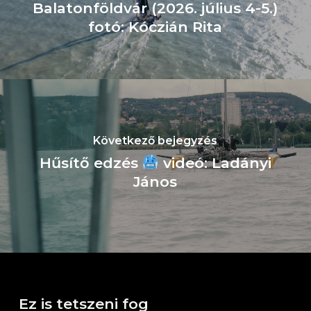
Balatonföldvár (2026. július 4-5.)
fotó: Kóczián Rita
Következő bejegyzés
Hűsítő edzés
videó: Ladányi
János
Ez is tetszeni fog