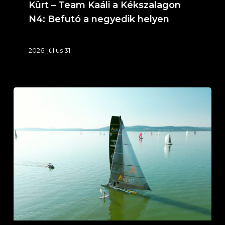
Kürt – Team Kaáli a Kékszalagon
N4: Befutó a negyedik helyen
2026. július 31.
Kürt
–
Team
Kaáli
a
Kékszalagon
N3:
Földvár
felé