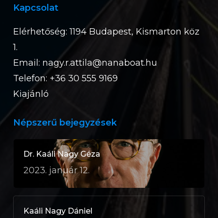
Kapcsolat
Elérhetőség: 1194 Budapest, Kismarton köz
1.
Email:
nagy.r.attila@nanaboat.hu
Telefon: +36 30 555 9169
Kiajánló
Népszerű bejegyzések
Dr. Kaáli Nagy Géza
2023. január 12.
Kaáli Nagy Dániel