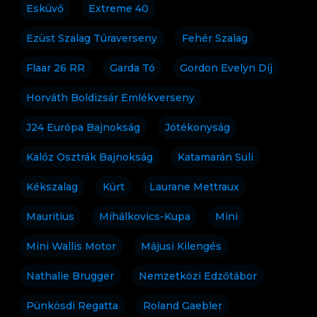
Esküvő
Extreme 40
Ezüst Szalag Túraverseny
Fehér Szalag
Flaar 26 RR
Garda Tó
Gordon Evelyn Díj
Horváth Boldizsár Emlékverseny
J24 Európa Bajnokság
Jótékonyság
Kalóz Osztrák Bajnokság
Katamarán Suli
Kékszalag
Kürt
Laurane Mettraux
Mauritius
Mihálkovics-Kupa
Mini
Mini Wallis Motor
Májusi Kilengés
Nathalie Brugger
Nemzetközi Edzőtábor
Pünkösdi Regatta
Roland Gaebler