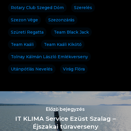
Rotary Club Szeged Dóm
Szerelés
Szezon Vége
Szezonzárás
Szüreti Regatta
Team Black Jack
Team Kaáli
Team Kaáli Kikötő
Tolnay Kálmán László Emlékverseny
Utánpótlás Nevelés
Virág Flóra
Előző bejegyzés
IT KLIMA Service Ezüst Szalag –
Éjszakai túraverseny