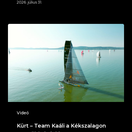
2026. július 31.
Kürt
–
Team
Kaáli
a
Kékszalagon
N3:
Földvár
felé
Videó
Kürt – Team Kaáli a Kékszalagon