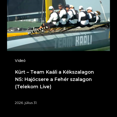
Team
Kaáli
a
Kékszalagon
N5:
Hajócsere
a
Fehér
Videó
szalagon
Kürt – Team Kaáli a Kékszalagon
(Telekom
N5: Hajócsere a Fehér szalagon
Live)
(Telekom Live)
2026. július 31.