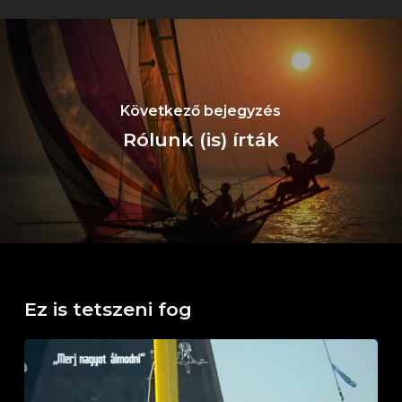
Következő bejegyzés
Rólunk (is) írták
Ez is tetszeni fog
Kürt
–