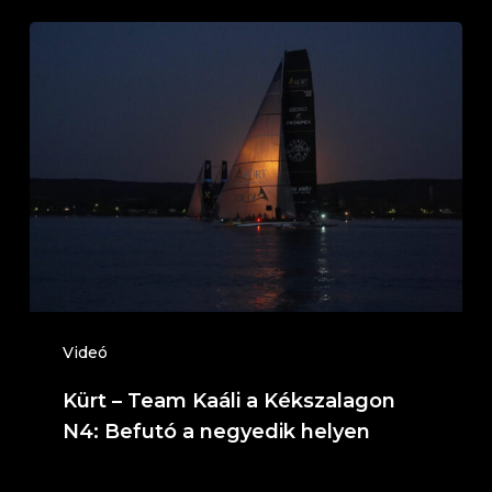
Kürt
–
Team
Kaáli
a
Kékszalagon
N4:
Befutó
a
negyedik
Videó
helyen
Kürt – Team Kaáli a Kékszalagon
N4: Befutó a negyedik helyen