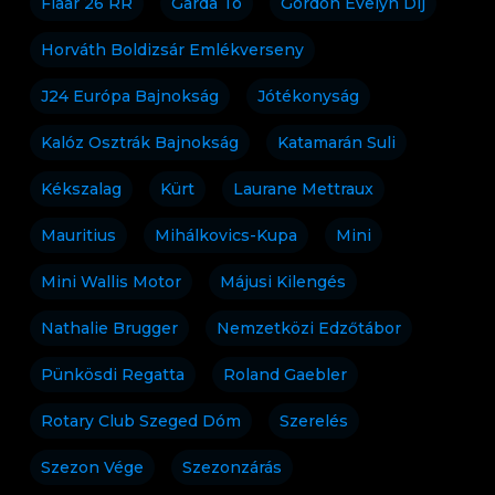
Flaar 26 RR
Garda Tó
Gordon Evelyn Díj
Horváth Boldizsár Emlékverseny
J24 Európa Bajnokság
Jótékonyság
Kalóz Osztrák Bajnokság
Katamarán Suli
Kékszalag
Kürt
Laurane Mettraux
Mauritius
Mihálkovics-Kupa
Mini
Mini Wallis Motor
Májusi Kilengés
Nathalie Brugger
Nemzetközi Edzőtábor
Pünkösdi Regatta
Roland Gaebler
Rotary Club Szeged Dóm
Szerelés
Szezon Vége
Szezonzárás