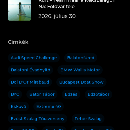
Kürt – Team Kaáli a Kékszalagon
N3: Földvár felé
2026. július 30.
Címkék
Audi Speed Challenge
Balatonfüred
Balatoni Évadnyitó
BMW Wallis Motor
Bol D'Or Mirabaud
Budapest Boat Show
BYC
Bátor Tábor
Edzés
Edzőtábor
Esküvő
Extreme 40
Ezüst Szalag Túraverseny
Fehér Szalag