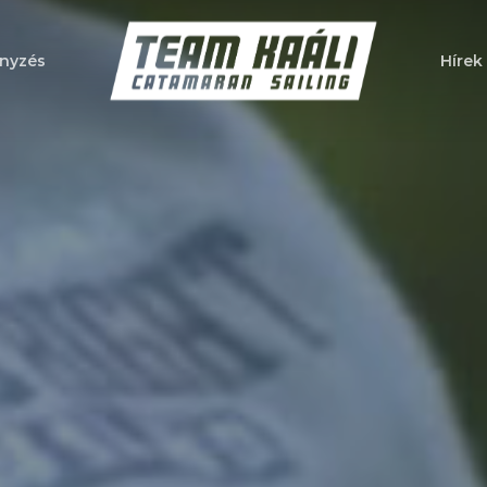
nyzés
Hírek
a bezáráshoz