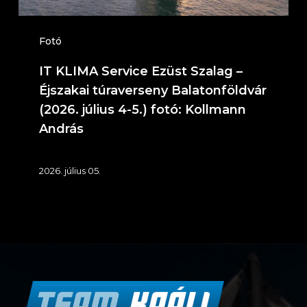
Balatonföldvár
(2026.
Fotó
július
IT KLIMA Service Ezüst Szalag –
4-
Éjszakai túraverseny Balatonföldvár
5.)
(2026. július 4-5.) fotó: Kollmann
András
fotó:
Kollmann
2026. július 05.
András