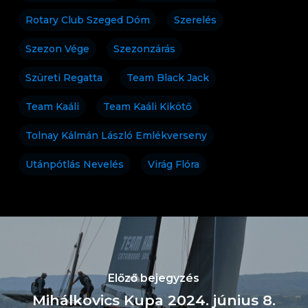
Rotary Club Szeged Dóm
Szerelés
Szezon Vége
Szezonzárás
Szüreti Regatta
Team Black Jack
Team Kaáli
Team Kaáli Kikötő
Tolnay Kálmán László Emlékverseny
Utánpótlás Nevelés
Virág Flóra
Előző bejegyzés
Mihálkovics Kupa 2024. június 8.