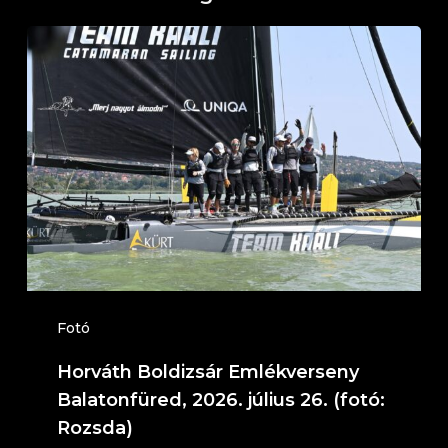
Horváth
Boldizsár
Emlékverseny
Balatonfüred,
2026.
július
26.
(fotó:
Rozsda)
Fotó
Horváth Boldizsár Emlékverseny
Balatonfüred, 2026. július 26. (fotó:
Rozsda)