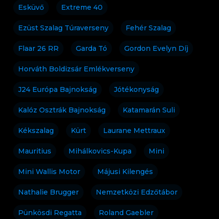
Esküvő
Extreme 40
Ezüst Szalag Túraverseny
Fehér Szalag
Flaar 26 RR
Garda Tó
Gordon Evelyn Díj
Horváth Boldizsár Emlékverseny
J24 Európa Bajnokság
Jótékonyság
Kalóz Osztrák Bajnokság
Katamarán Suli
Kékszalag
Kürt
Laurane Mettraux
Mauritius
Mihálkovics-Kupa
Mini
Mini Wallis Motor
Májusi Kilengés
Nathalie Brugger
Nemzetközi Edzőtábor
Pünkösdi Regatta
Roland Gaebler