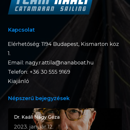
Kapcsolat
Elérhetőség: 1194 Budapest, Kismarton köz
1.
Email:
nagy.r.attila@nanaboat.hu
Telefon: +36 30 555 9169
Kiajánló
Népszerű bejegyzések
Dr. Kaáli Nagy Géza
2023. január 12.