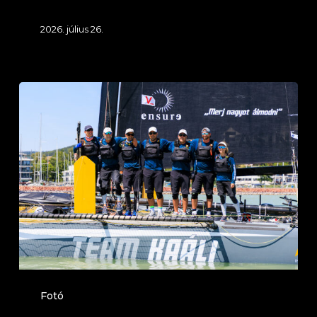
2026. július 26.
Fehér
Szalag
2026.
július
25.
(Balatonfüred)
29.
Izsák
Szabolcs
Emlékverseny
Fotó