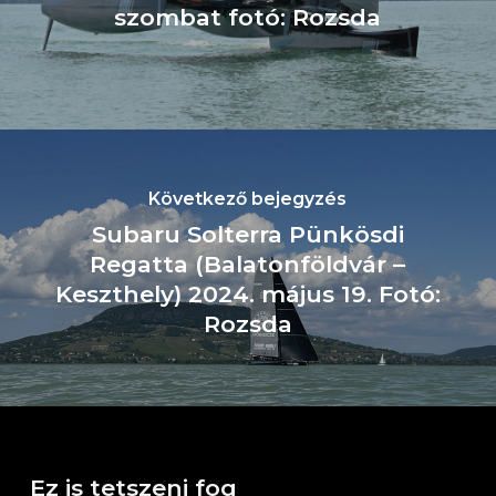
szombat fotó: Rozsda
Következő bejegyzés
Subaru Solterra Pünkösdi
Regatta (Balatonföldvár –
Keszthely) 2024. május 19. Fotó:
Rozsda
Ez is tetszeni fog