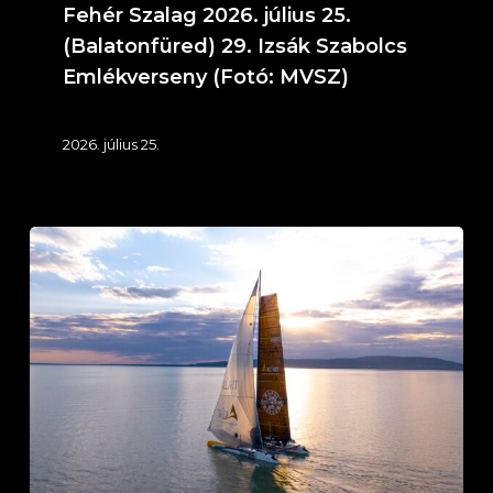
(Fotó:
Fehér Szalag 2026. július 25.
MVSZ)
(Balatonfüred) 29. Izsák Szabolcs
Emlékverseny (Fotó: MVSZ)
2026. július 25.
IT
KLIMA
Service
Ezüst
Szalag
–
Éjszakai
túraverseny