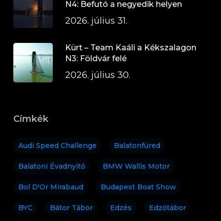
N4: Befutó a negyedik helyen
2026. július 31.
Kürt – Team Kaáli a Kékszalagon
N3: Földvár felé
2026. július 30.
Címkék
Audi Speed Challenge
Balatonfüred
Balatoni Évadnyitó
BMW Wallis Motor
Bol D'Or Mirabaud
Budapest Boat Show
BYC
Bátor Tábor
Edzés
Edzőtábor