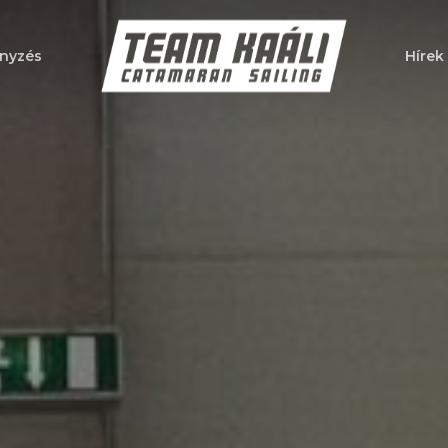
nyzés
Hírek
a bezáráshoz