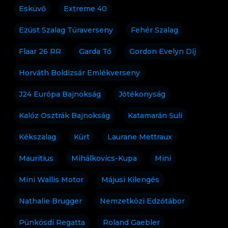
Esküvő
Extreme 40
Ezüst Szalag Túraverseny
Fehér Szalag
Flaar 26 RR
Garda Tó
Gordon Evelyn Díj
Horváth Boldizsár Emlékverseny
J24 Európa Bajnokság
Jótékonyság
Kalóz Osztrák Bajnokság
Katamarán Suli
Kékszalag
Kürt
Laurane Mettraux
Mauritius
Mihálkovics-Kupa
Mini
Mini Wallis Motor
Májusi Kilengés
Nathalie Brugger
Nemzetközi Edzőtábor
Pünkösdi Regatta
Roland Gaebler