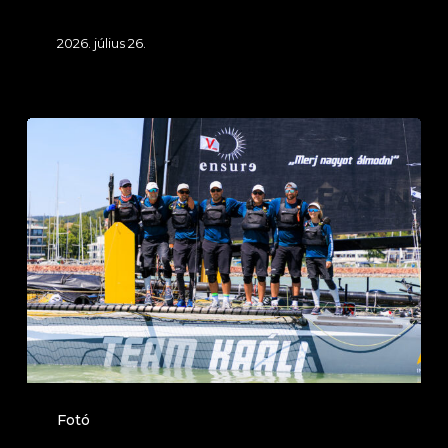
2026. július 26.
Fehér
Szalag
2026.
július
25.
(Balatonfüred)
29.
Izsák
Szabolcs
Emlékverseny
Fotó