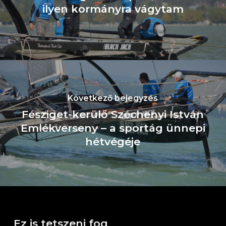
ilyen kormányra vágytam
Következő bejegyzés
Fésziget-kerülő Széchenyi István
Emlékverseny – a sportág ünnepi
hétvégéje
Ez is tetszeni fog