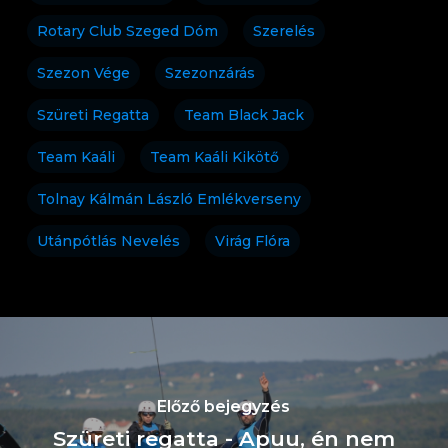
Rotary Club Szeged Dóm
Szerelés
Szezon Vége
Szezonzárás
Szüreti Regatta
Team Black Jack
Team Kaáli
Team Kaáli Kikötő
Tolnay Kálmán László Emlékverseny
Utánpótlás Nevelés
Virág Flóra
Előző bejegyzés
Szüreti regatta - Apuu, én nem