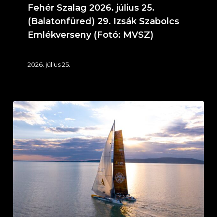
(Fotó:
Fehér Szalag 2026. július 25.
MVSZ)
(Balatonfüred) 29. Izsák Szabolcs
Emlékverseny (Fotó: MVSZ)
2026. július 25.
IT
KLIMA
Service
Ezüst
Szalag
–
Éjszakai
túraverseny