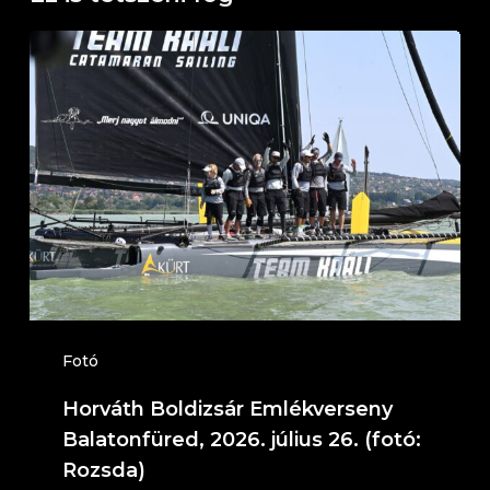
Horváth
Boldizsár
Emlékverseny
Balatonfüred,
2026.
július
26.
(fotó:
Rozsda)
Fotó
Horváth Boldizsár Emlékverseny
Balatonfüred, 2026. július 26. (fotó:
Rozsda)