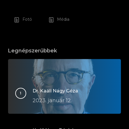
Fotó
Média
Legnépszerűbbek
Dr. Kaáli Nagy Géza
2023. január 12.