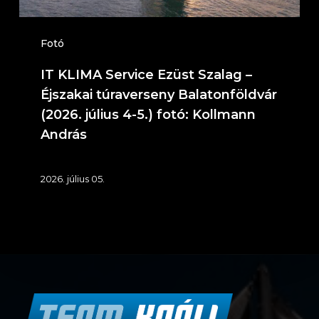
Balatonföldvár
(2026.
Fotó
július
IT KLIMA Service Ezüst Szalag –
4-
Éjszakai túraverseny Balatonföldvár
5.)
(2026. július 4-5.) fotó: Kollmann
András
fotó:
Kollmann
2026. július 05.
András