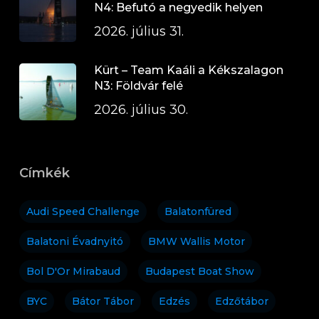
N4: Befutó a negyedik helyen
2026. július 31.
Kürt – Team Kaáli a Kékszalagon
N3: Földvár felé
2026. július 30.
Címkék
Audi Speed Challenge
Balatonfüred
Balatoni Évadnyitó
BMW Wallis Motor
Bol D'Or Mirabaud
Budapest Boat Show
BYC
Bátor Tábor
Edzés
Edzőtábor