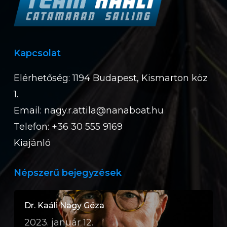
Kapcsolat
Elérhetőség: 1194 Budapest, Kismarton köz
1.
Email:
nagy.r.attila@nanaboat.hu
Telefon: +36 30 555 9169
Kiajánló
Népszerű bejegyzések
Dr. Kaáli Nagy Géza
2023. január 12.