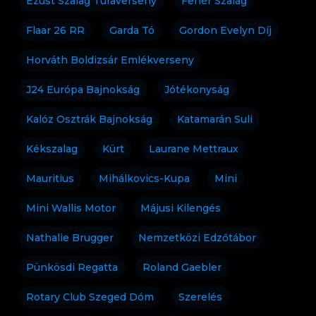
Ezüst Szalag Túraverseny
Fehér Szalag
Flaar 26 RR
Garda Tó
Gordon Evelyn Díj
Horváth Boldizsár Emlékverseny
J24 Európa Bajnokság
Jótékonyság
Kalóz Osztrák Bajnokság
Katamarán Suli
Kékszalag
Kürt
Laurane Mettraux
Mauritius
Mihálkovics-Kupa
Mini
Mini Wallis Motor
Májusi Kilengés
Nathalie Brugger
Nemzetközi Edzőtábor
Pünkösdi Regatta
Roland Gaebler
Rotary Club Szeged Dóm
Szerelés