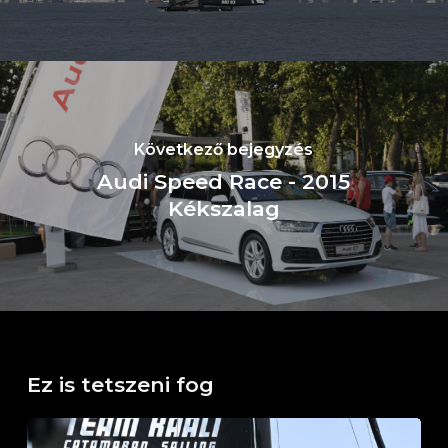
Következő bejegyzés
Audi Speed Race - 2015
Kékszalag
Ez is tetszeni fog
Horváth