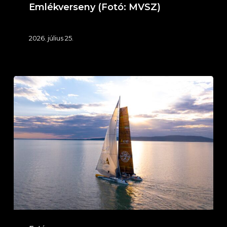
Emlékverseny (Fotó: MVSZ)
2026. július 25.
IT
KLIMA
Service
Ezüst
Szalag
–
Éjszakai
túraverseny
Balatonföldvár