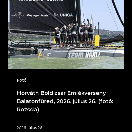
Boldizsár
Emlékverseny
Balatonfüred,
2026.
július
26.
(fotó:
Rozsda)
Fotó
Horváth Boldizsár Emlékverseny
Balatonfüred, 2026. július 26. (fotó:
Rozsda)
2026. július 26.