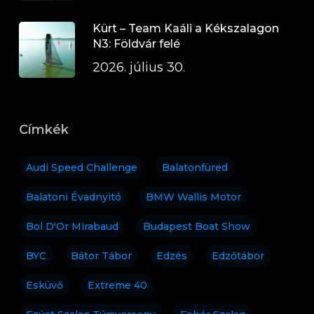
Kürt – Team Kaáli a Kékszalagon
N3: Földvár felé
2026. július 30.
Címkék
Audi Speed Challenge
Balatonfüred
Balatoni Évadnyitó
BMW Wallis Motor
Bol D'Or Mirabaud
Budapest Boat Show
BYC
Bátor Tábor
Edzés
Edzőtábor
Esküvő
Extreme 40