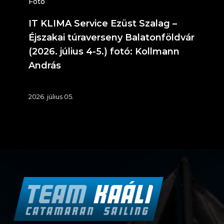
(2026.
Fotó
július
IT KLIMA Service Ezüst Szalag –
4-
Éjszakai túraverseny Balatonföldvár
5.)
(2026. július 4-5.) fotó: Kollmann
András
fotó:
Kollmann
2026. július 05.
András