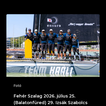
Fehér
Szalag
2026.
július
25.
(Balatonfüred)
29.
Izsák
Szabolcs
Emlékverseny
Fotó
(Fotó:
Fehér Szalag 2026. július 25.
MVSZ)
(Balatonfüred) 29. Izsák Szabolcs