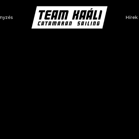
nyzés
Hírek
a bezáráshoz