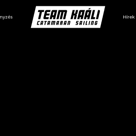
nyzés
Hírek
a bezáráshoz