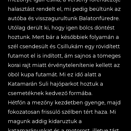
halasztást rendelt el, mi pedig beültünk az
autóba és visszagurultunk Balatonfüredre.
Utólag derült ki, hogy igen bölcs döntést
hoztunk. Mert bár a későbbiek folyamán a
szél csendesült és Csillukám egy rövidített
futamot el is indított, ám sajnos a tömeges
korai rajt miatt érvénytelenítenie kellett az
öböl kupa futamát. Mi ez idő alatt a
Katamarán Suli hajóparkot hoztuk a
csemetéknek kedvező formába.
Hétfőn a mezőny kezdetben gyenge, majd
fokozatosan frissülő szélben tért haza. Mi
magunk addig kidaruztuk a
katamaránunkat és a motorost, illetve tárt