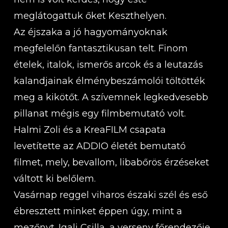
meglátogattuk őket Keszthelyen.
Az éjszaka a jó hagyományoknak
megfelelőn fantasztikusan telt. Finom
ételek, italok, ismerős arcok és a leutazás
kalandjainak élménybeszámolói töltötték
meg a kikötőt. A szívemnek legkedvesebb
pillanat mégis egy filmbemutató volt.
Halmi Zoli és a KreaFILM csapata
levetítette az ADDIO életét bemutató
filmet, mely, bevallom, libabőrös érzéseket
váltott ki belőlem.
Vasárnap reggel viharos északi szél és eső
ébresztett minket éppen úgy, mint a
mezőnyt. Igali Csilla, a verseny főrendezője