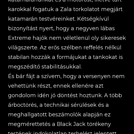
karokkal fogatuk a Zala torkolatot megjárt
katamarán testvéreinket. Kétségkívül
bizonyítást nyert, hogy a negyven lábas
Extreme hajók nem véletlenül oly sikeresek
világszerte. Az erős szélben reffelés nélkül
stabilan hozzák a formájukat a tankokat is
megszédítő stabilitásukkal.
És bár fájt a szívem, hogy a versenyen nem
vehettünk részt, ennek ellenére azt
gondolom idén jó döntést hoztunk. A több
árboctörés, a technikai sérülések és a
meghallgatott beszámolók alapján ez
megmérettetés a Black Jack törékeny
testének indokolatlan terhelést jelentett