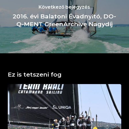
Következő bejegyzés
2016. évi Balatoni Évadnyitó, DO-
Q-MENT GreenArchive Nagydíj
Ez is tetszeni fog
Horváth
Boldizsár
Emlékverseny
Balatonfüred,
2026.