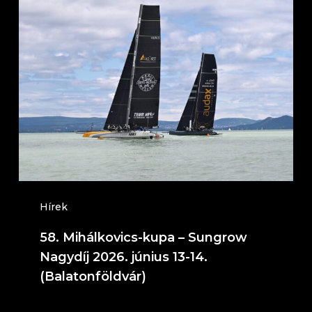
58.
Mihálkovics-
kupa
–
Sungrow
Nagydíj
2026.
június
13-
14.
Hírek
(Balatonföldvár)
58. Mihálkovics-kupa – Sungrow
Nagydíj 2026. június 13-14.
(Balatonföldvár)