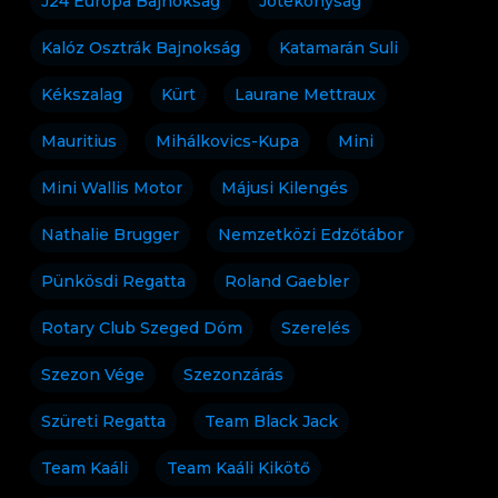
J24 Európa Bajnokság
Jótékonyság
Kalóz Osztrák Bajnokság
Katamarán Suli
Kékszalag
Kürt
Laurane Mettraux
Mauritius
Mihálkovics-Kupa
Mini
Mini Wallis Motor
Májusi Kilengés
Nathalie Brugger
Nemzetközi Edzőtábor
Pünkösdi Regatta
Roland Gaebler
Rotary Club Szeged Dóm
Szerelés
Szezon Vége
Szezonzárás
Szüreti Regatta
Team Black Jack
Team Kaáli
Team Kaáli Kikötő