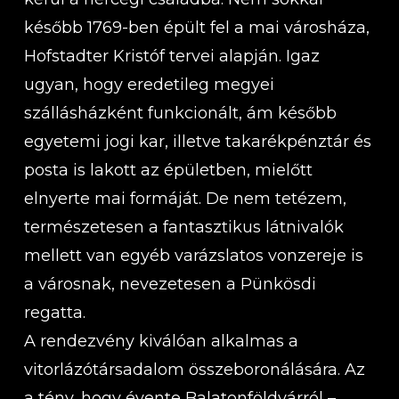
később 1769-ben épült fel a mai városháza,
Hofstadter Kristóf tervei alapján. Igaz
ugyan, hogy eredetileg megyei
szállásházként funkcionált, ám később
egyetemi jogi kar, illetve takarékpénztár és
posta is lakott az épületben, mielőtt
elnyerte mai formáját. De nem tetézem,
természetesen a fantasztikus látnivalók
mellett van egyéb varázslatos vonzereje is
a városnak, nevezetesen a Pünkösdi
regatta.
A rendezvény kiválóan alkalmas a
vitorlázótársadalom összeboronálására. Az
a tény, hogy évente Balatonföldvárról –