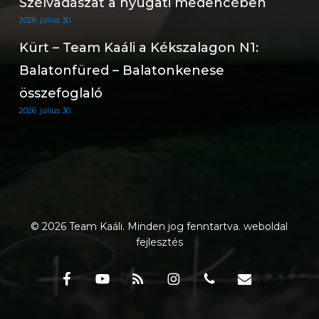
Szélvadászat a nyugati medencében
2026. július 30.
Kürt – Team Kaáli a Kékszalagon N1:
Balatonfüred – Balatonkenese
összefoglaló
2026. július 30.
© 2026 Team Kaáli. Minden jog fenntartva.
weboldal
fejlesztés
facebook
youtube
RSS
instagram
phone
email