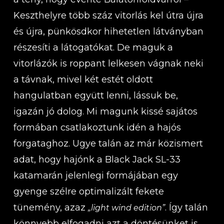
Keszthelyre több száz vitorlás kel útra újra
és újra, pünkösdkor hihetetlen látványban
részesíti a látogatókat. De maguk a
vitorlázók is roppant lelkesen vágnak neki
a távnak, mivel két estét oldott
hangulatban együtt lenni, lássuk be,
igazán jó dolog. Mi magunk kissé sajátos
formában csatlakoztunk idén a hajós
forgataghoz. Ugye talán az már közismert
adat, hogy hajónk a Black Jack SL-33
katamarán jelenlegi formájában egy
gyenge szélre optimalizált fekete
tünemény, azaz
. Így talán
„light wind edition”
könnyebb elfogadni azt a döntésünket is,