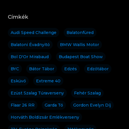
Címkék
Audi Speed Challenge
Balatonfüred
Balatoni Évadnyitó
BMW Wallis Motor
Bol D'Or Mirabaud
Budapest Boat Show
BYC
Bátor Tábor
Edzés
Edzőtábor
Esküvő
Extreme 40
Ezüst Szalag Túraverseny
Fehér Szalag
Flaar 26 RR
Garda Tó
Gordon Evelyn Díj
Horváth Boldizsár Emlékverseny