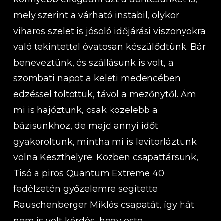
mely szerint a várható instabil, olykor
viharos szelet is jósoló időjárási viszonyokra
való tekintettel óvatosan készülődtünk. Bár
beneveztünk, és szállásunk is volt, a
szombati napot a keleti medencében
edzéssel töltöttük, távol a mezőnytől. Ám
mi is hajóztunk, csak közelebb a
bázisunkhoz, de majd annyi időt
gyakoroltunk, mintha mi is levitorláztunk
volna Keszthelyre. Közben csapattársunk,
Tisó a piros Quantum Extreme 40
fedélzetén győzelemre segítette
Rauschenberger Miklós csapatát, így hát
nem is volt kérdés, hogy este