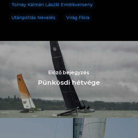
Tolnay Kálmán László Emlékverseny
Utánpótlás Nevelés
Virág Flóra
Előző bejegyzés
Pünkösdi hétvége