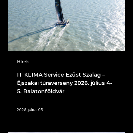
Ezüst
Szalag
–
Éjszakai
túraverseny
2026.
július
Hírek
4-
IT KLIMA Service Ezüst Szalag –
5.
Éjszakai túraverseny 2026. július 4-
Balatonföldvár
5. Balatonföldvár
2026. július 05.