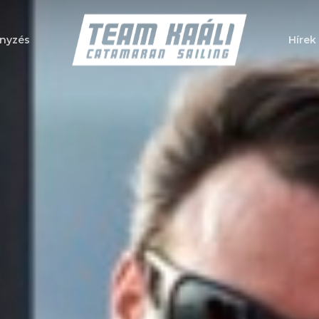
nyzés
Hírek
a bezáráshoz