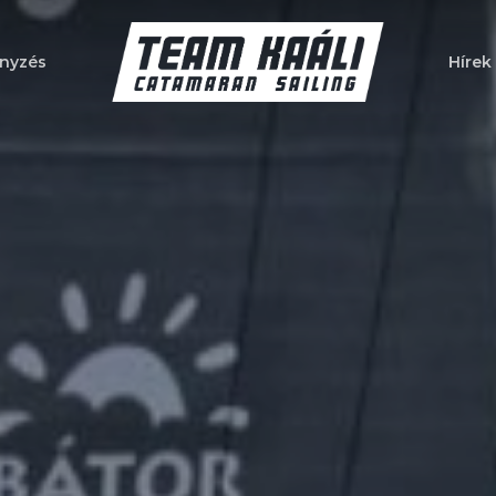
nyzés
Hírek
a bezáráshoz