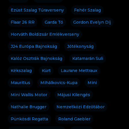
Ezüst Szalag Túraverseny
Fehér Szalag
Flaar 26 RR
Garda Tó
Gordon Evelyn Díj
Horváth Boldizsár Emlékverseny
J24 Európa Bajnokság
Jótékonyság
Kalóz Osztrák Bajnokság
Katamarán Suli
Kékszalag
Kürt
Laurane Mettraux
Mauritius
Mihálkovics-Kupa
Mini
Mini Wallis Motor
Májusi Kilengés
Nathalie Brugger
Nemzetközi Edzőtábor
Pünkösdi Regatta
Roland Gaebler