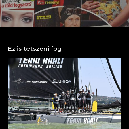
Ez is tetszeni fog
Horváth
Boldizsár
Emlékverseny
Balatonfüred,
2026.
július
26.