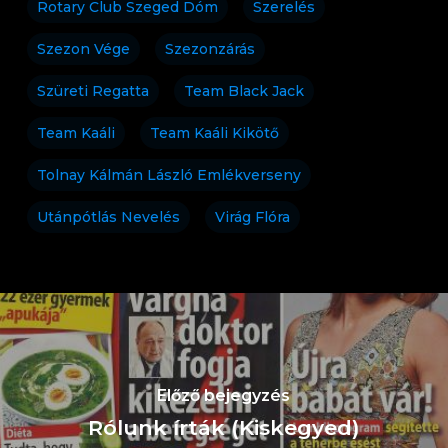
Rotary Club Szeged Dóm
Szerelés
Szezon Vége
Szezonzárás
Szüreti Regatta
Team Black Jack
Team Kaáli
Team Kaáli Kikötő
Tolnay Kálmán László Emlékverseny
Utánpótlás Nevelés
Virág Flóra
Előző bejegyzés
Rólunk írták (Kiskegyed)