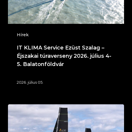
Éjszakai
túraverseny
2026.
július
Hírek
4-
IT KLIMA Service Ezüst Szalag –
5.
Éjszakai túraverseny 2026. július 4-
Balatonföldvár
5. Balatonföldvár
2026. július 05.
58.
Mihálkovics-
kupa