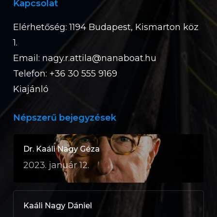
Kapcsolat
Elérhetőség: 1194 Budapest, Kismarton köz
1.
Email:
nagy.r.attila@nanaboat.hu
Telefon: +36 30 555 9169
Kiajánló
Népszerű bejegyzések
Dr. Kaáli Nagy Géza
2023. január 12.
Kaáli Nagy Dániel