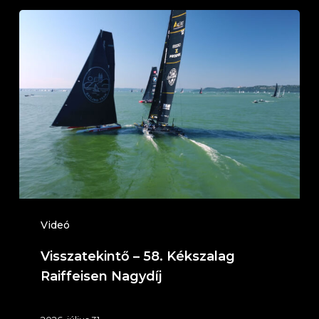
Visszatekintő
–
58.
Kékszalag
Raiffeisen
Nagydíj
Videó
Visszatekintő – 58. Kékszalag
Raiffeisen Nagydíj