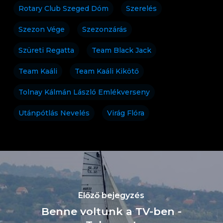
Rotary Club Szeged Dóm
Szerelés
Szezon Vége
Szezonzárás
Szüreti Regatta
Team Black Jack
Team Kaáli
Team Kaáli Kikötő
Tolnay Kálmán László Emlékverseny
Utánpótlás Nevelés
Virág Flóra
Előző bejegyzés
Benne voltunk a TV-ben -