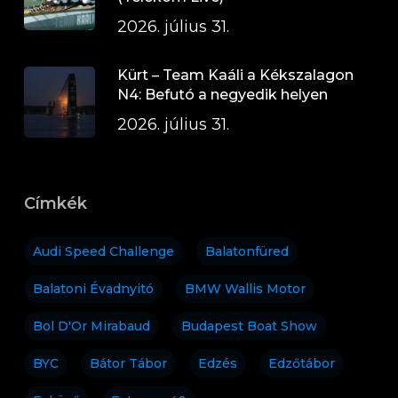
2026. július 31.
Kürt – Team Kaáli a Kékszalagon
N4: Befutó a negyedik helyen
2026. július 31.
Címkék
Audi Speed Challenge
Balatonfüred
Balatoni Évadnyitó
BMW Wallis Motor
Bol D'Or Mirabaud
Budapest Boat Show
BYC
Bátor Tábor
Edzés
Edzőtábor