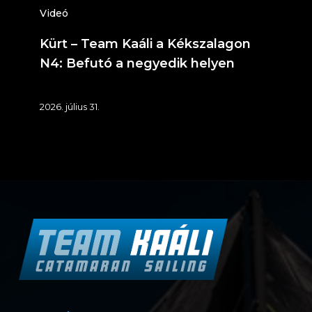
negyedik
Videó
helyen
Kürt – Team Kaáli a Kékszalagon
N4: Befutó a negyedik helyen
2026. július 31.