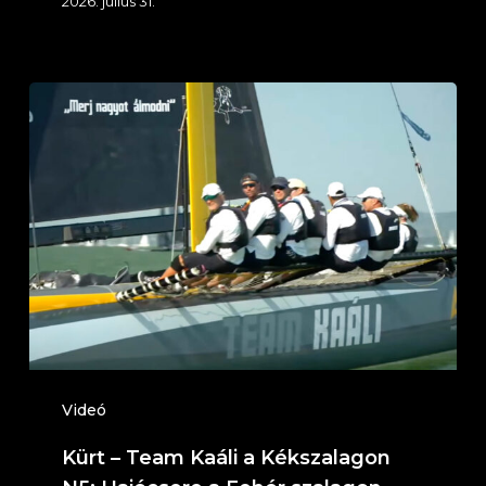
2026. július 31.
Kürt
–
Team
Kaáli
a
Kékszalagon
N5:
Hajócsere
a
Fehér
Videó
szalagon
Kürt – Team Kaáli a Kékszalagon
(Telekom