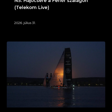
N5: Hajócsere a Fehér szalagon
Live)
(Telekom Live)
2026. július 31.
Kürt
–
Team
Kaáli
a
Kékszalagon
N4:
Befutó
a