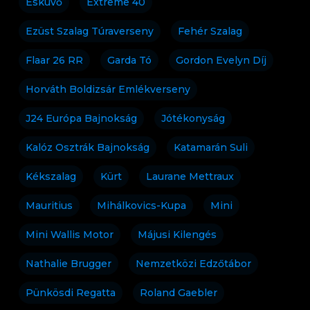
Esküvő
Extreme 40
Ezüst Szalag Túraverseny
Fehér Szalag
Flaar 26 RR
Garda Tó
Gordon Evelyn Díj
Horváth Boldizsár Emlékverseny
J24 Európa Bajnokság
Jótékonyság
Kalóz Osztrák Bajnokság
Katamarán Suli
Kékszalag
Kürt
Laurane Mettraux
Mauritius
Mihálkovics-Kupa
Mini
Mini Wallis Motor
Májusi Kilengés
Nathalie Brugger
Nemzetközi Edzőtábor
Pünkösdi Regatta
Roland Gaebler