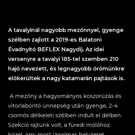
A tavalyinál nagyobb mezőnnyel, gyenge
szélben zajlott a 2019-es Balatoni
Évadnyitó BEFLEX Nagydíj. Az idei
versenyre a tavalyi 185-tel szemben 210
hajó nevezett, és legnagyobb örömünkre
előkerültek a nagy katamarán pajtások is.
A mezőny a hagyományos koszorúzás és
vitorlabontó ünnepség után gyenge, 2-4
csomós délkeleti szélben indult el délben.
Szekció rajtunk volt, a füredi mólóhoz
közel, ami most izgalmas helyzetet