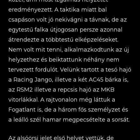
eredményezett. A taktika miatt bal
csapáson volt jó nekivágni a távnak, de az
egytestű falka útjogosan persze azonnal
átrendezte a többtestű elképzeléseket.
Nem volt mit tenni, alkalmazkodtunk az új
helyzethez és beiktattunk néhány nem
tervezett fordulót. Velünk tartott a tesó hajó
a Racing Jango, illetve a két AC45 bárka is,
az RSM2 illetve a repcsis hajó az MKB
vitorlákkal. A rajtvonalon még láttuk a
Fogatlant is, de a három fős személyzet és
a leálló szél hamar megpecsételte a sorsát.
Az alsóörsi jelet első helyet vettük, de