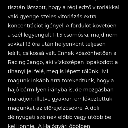
tisztán látszott, hogy a régi edző vitorlákkal
való gyenge szeles vitorlázás extra
koncentrációt igényel. A fordulót követően
a szél legyengült 1-1,5 csomósra, majd nem
sokkal 13 óra után helyenként teljesen
leállt, csíkossá vált. Ennek köszönhetően a
Racing Jango, aki vízközépen lopakodott a
tihanyi jel felé, meg is lépett tőlünk. Mi
magunk inkább arra törekedtünk, hogy a
hajó bármilyen irányba is, de mozgásban
maradjon, illetve gyakran emlékeztettük
magunkat az előrejelzésekre. A déli,
délnyugati szélnek előbb vagy utóbb be
kell jönnie. A Hajógyári öbölben