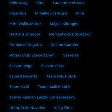
Kékszalag
Kürt
Laurane Mettraux
Mauritius
Mihálkovics-Kupa
Mini
Mini Wallis Motor
Májusi Kilengés
Nathalie Brugger
Nemzetközi Edzőtábor
Pünkösdi Regatta
Roland Gaebler
Rotary Club Szeged Dóm
Szerelés
Szezon Vége
Szezonzárás
Szüreti Regatta
Team Black Jack
Team Kaáli
Team Kaáli Kikötő
Tolnay Kálmán László Emlékverseny
Utánpótlás Nevelés
Virág Flóra