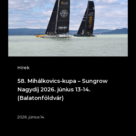
kupa
–
Sungrow
Nagydíj
2026.
június
13-
14.
Hírek
(Balatonföldvár)
58. Mihálkovics-kupa – Sungrow
Nagydíj 2026. június 13-14.
(Balatonföldvár)
2026. június 14.