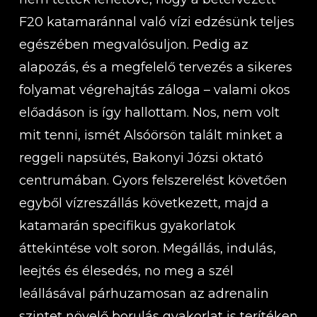
F20 katamaránnal való vízi edzésünk teljes
egészében megvalósuljon. Pedig az
alapozás, és a megfelelő tervezés a sikeres
folyamat végrehajtás záloga – valami okos
előadáson is így hallottam. Nos, nem volt
mit tenni, ismét Alsóörsön talált minket a
reggeli napsütés, Bakonyi Józsi oktató
centrumában. Gyors felszerelést követően
egyből vízreszállás következett, majd a
katamarán specifikus gyakorlatok
áttekintése volt soron. Megállás, indulás,
leejtés és élesedés, no meg a szél
leállásával párhuzamosan az adrenalin
szintet növelő borulás gyakorlat is terítéken