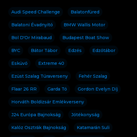
Audi Speed Challenge
Balatonfüred
Balatoni Évadnyitó
BMW Wallis Motor
Bol D'Or Mirabaud
Budapest Boat Show
BYC
Bátor Tábor
Edzés
Edzőtábor
Esküvő
Extreme 40
Ezüst Szalag Túraverseny
Fehér Szalag
Flaar 26 RR
Garda Tó
Gordon Evelyn Díj
Horváth Boldizsár Emlékverseny
J24 Európa Bajnokság
Jótékonyság
Kalóz Osztrák Bajnokság
Katamarán Suli