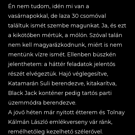
Én nem tudom, idén mi van a
vasárnapokkal, de laza 30 csomóval
találtuk ismét szembe magunkat. Ja, és ezt
a kikötőben mértük, a mólón. Szóval talán
nem kell magyarázkodnunk, miért is nem
mentünk vízre ismét. Ellenben büszkén
jelenthetem: a háttér feladatok jelentős
részét elvégeztük. Hajó véglegesítve,
Katamarán Suli berendezve, kitakarítva,
Black Jack konténer pedig tartós parti
üzemmódra berendezve.
A jövő héten már nyitott étterem és Tolnay
Kálmán László emlékverseny vár ránk,
remélhetőleg kezelhető szélerővel.