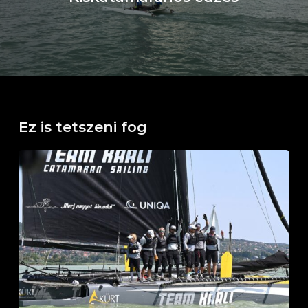
Ez is tetszeni fog
Horváth
Boldizsár
Emlékverseny
Balatonfüred,
2026.
július
26.