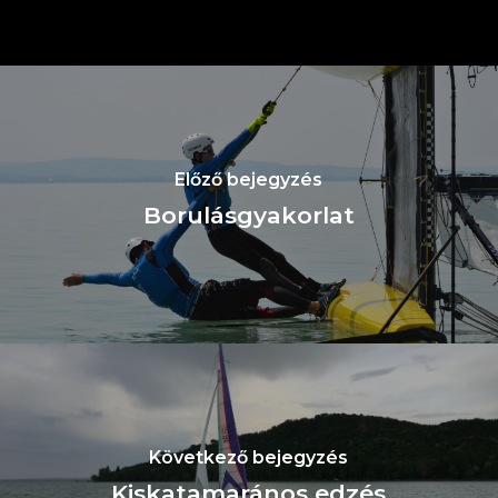
Előző bejegyzés
Borulásgyakorlat
Következő bejegyzés
Kiskatamarános edzés