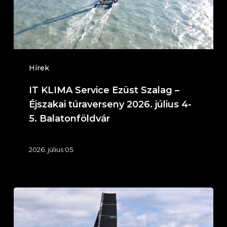
–
Éjszakai
túraverseny
2026.
július
Hírek
4-
IT KLIMA Service Ezüst Szalag –
5.
Éjszakai túraverseny 2026. július 4-
Balatonföldvár
5. Balatonföldvár
2026. július 05.
58.
Mihálkovics-