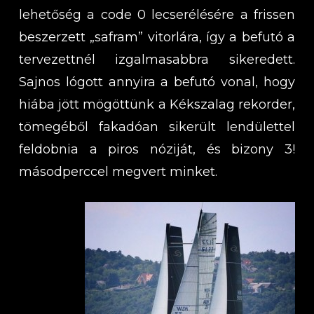
lehetőség a code 0 lecserélésére a frissen
beszerzett „safram” vitorlára, így a befutó a
tervezettnél izgalmasabbra sikeredett.
Sajnos lógott annyira a befutó vonal, hogy
hiába jött mögöttünk a Kékszalag rekorder,
tömegéből fakadóan sikerült lendülettel
feldobnia a piros nóziját, és bizony 3!
másodperccel megvert minket.