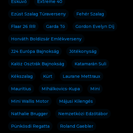
Esküvő
Extreme 40
Ezüst Szalag Túraverseny
Fehér Szalag
Flaar 26 RR
Garda Tó
Gordon Evelyn Díj
Horváth Boldizsár Emlékverseny
J24 Európa Bajnokság
Jótékonyság
Kalóz Osztrák Bajnokság
Katamarán Suli
Kékszalag
Kürt
Laurane Mettraux
Mauritius
Mihálkovics-Kupa
Mini
Mini Wallis Motor
Májusi Kilengés
Nathalie Brugger
Nemzetközi Edzőtábor
Pünkösdi Regatta
Roland Gaebler