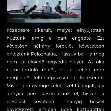
közepesre sikerült, melyet elnyújtottan
húztunk, amíg a part engedte. Ezt
követően néhány fordulót követetően
érkeztünk Paloznakra, – lássuk be, – a még
nem túl előkelő negyedik helyen. Az oka
némi forduló malőr, és a leeline nem
megfelelő feltérképezésében keresendő.
Mivel igen gyenge keleti szél fújdogált, így
annyira nem keseredtünk el, hiszen a
cirkálást követően Tihanyig bőszél
következett, amiben ugye köztudottan