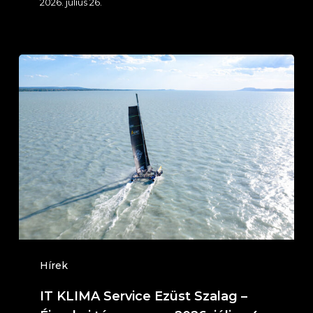
2026. július 26.
IT
KLIMA
Service
Ezüst
Szalag
–
Éjszakai
túraverseny
2026.
július
Hírek
4-
IT KLIMA Service Ezüst Szalag –
5.