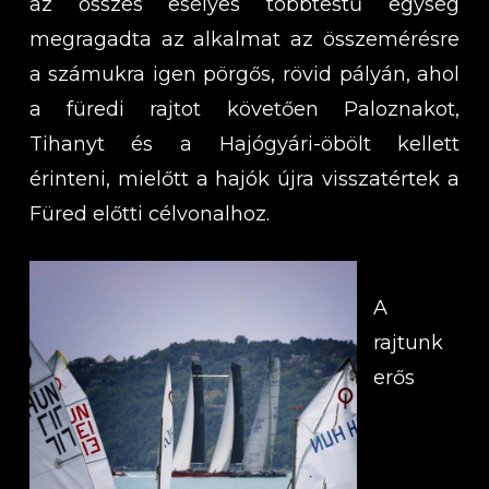
az összes esélyes többtestű egység
megragadta az alkalmat az összemérésre
a számukra igen pörgős, rövid pályán, ahol
a füredi rajtot követően Paloznakot,
Tihanyt és a Hajógyári-öbölt kellett
érinteni, mielőtt a hajók újra visszatértek a
Füred előtti célvonalhoz.
A
rajtunk
erős