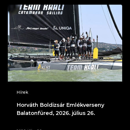
Horváth
Boldizsár
Emlékverseny
Balatonfüred,
2026.
július
26.
Hírek
Horváth Boldizsár Emlékverseny
Balatonfüred, 2026. július 26.