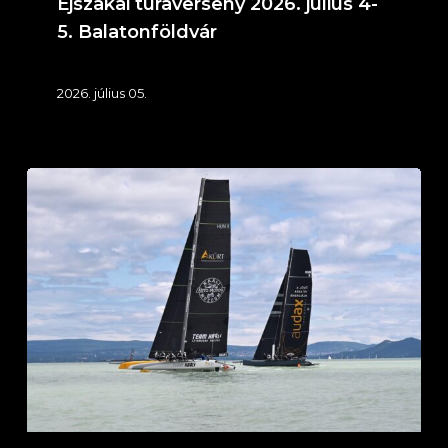
Éjszakai túraverseny 2026. július 4-
Balatonföldvár
5. Balatonföldvár
2026. július 05.
58.
Mihálkovics-
kupa
–
Sungrow
Nagydíj
2026.
június
13-