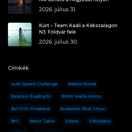
2026. július 31.
Kürt – Team Kaáli a Kékszalagon
N3: Földvár felé
2026. július 30.
Címkék
Audi Speed Challenge
Balatonfüred
Balatoni Évadnyitó
BMW Wallis Motor
Bol D'Or Mirabaud
Budapest Boat Show
BYC
Bátor Tábor
Edzés
Edzőtábor