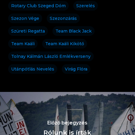
Rotary Club Szeged Dóm
Szerelés
Szezon Vége
Szezonzárás
Szüreti Regatta
Team Black Jack
Team Kaáli
Team Kaáli Kikötő
Tolnay Kálmán László Emlékverseny
Utánpótlás Nevelés
Virág Flóra
Előző bejegyzés
Rólunk is írták