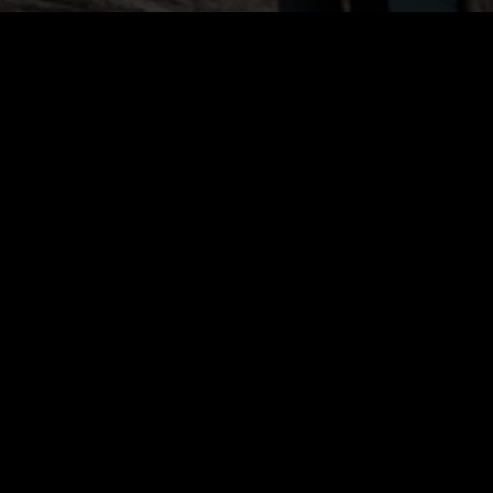
Live)
2026. július 31.
Kürt – Team Kaáli a Kékszalagon N4:
Befutó a negyedik helyen
2026. július 31.
Kürt – Team Kaáli a Kékszalagon N3:
Földvár felé
2026. július 30.
Kürt – Team Kaáli a Kékszalagon N2:
Szélvadászat a nyugati medencében
2026. július 30.
Kürt – Team Kaáli a Kékszalagon N1:
Balatonfüred – Balatonkenese
összefoglaló