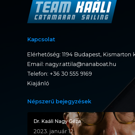
Kapcsolat
Elérhetőség: 1194 Budapest, Kismarton k
Email:
nagy.r.attila@nanaboat.hu
Telefon: +36 30 555 9169
Kiajánló
Népszerű bejegyzések
Dr. Kaáli Nagy Géza
2023. január 12.