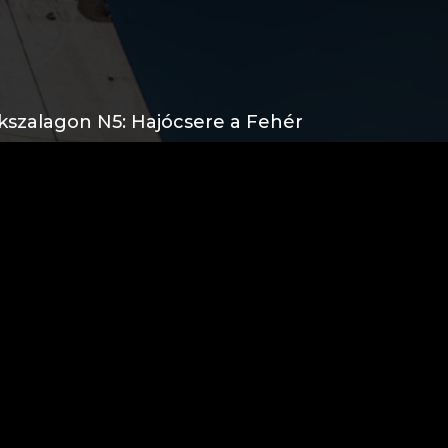
ékszalagon N5: Hajócsere a Fehér
e)
ékszalagon N4: Befutó a negyedik
kszalagon N3: Földvár felé
kszalagon N2: Szélvadászat a nyugati