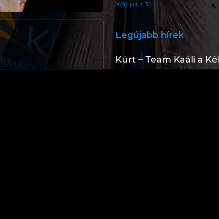
2026. július 30.
Legújabb hírek
Kürt – Team Kaáli a K
szalagon (Telekom Liv
2026. július 31.
Kürt – Team Kaáli a K
helyen
2026. július 31.
Kürt – Team Kaáli a Ké
2026. július 30.
Kürt – Team Kaáli a Ké
medencében
2026. július 30.