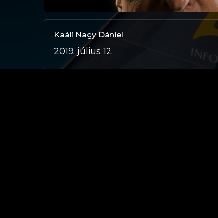
Kaáli Nagy Dániel
2019. július 12.
Virág Flóra
2019. július 12.
Kámán Tamás
2019. július 12.
Debreczeni-Mór István