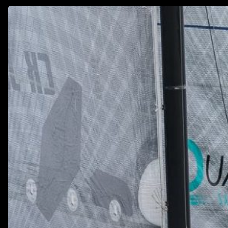
Volvo
High
Tech
Regatta
2018.
július
14-
15.
Alsóörs
–
Balatonfenyves