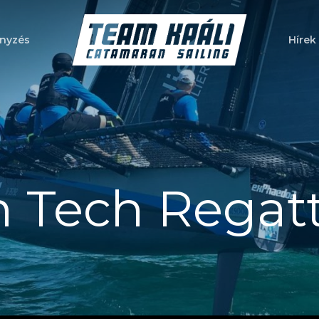
nyzés
Hírek
a bezáráshoz
h Tech Regat