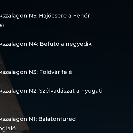
ékszalagon N5: Hajócsere a Fehér
e)
ékszalagon N4: Befutó a negyedik
kszalagon N3: Földvár felé
kszalagon N2: Szélvadászat a nyugati
kszalagon N1: Balatonfüred –
oglaló