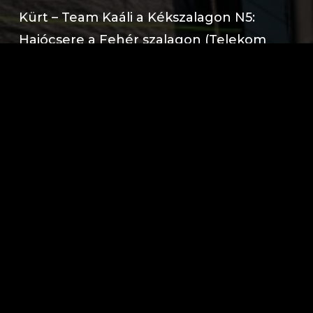
Kürt – Team Kaáli a Kékszalagon N5:
Hajócsere a Fehér szalagon (Telekom
Live)
2026. július 31.
Kürt – Team Kaáli a Kékszalagon N4:
Befutó a negyedik helyen
2026. július 31.
Kürt – Team Kaáli a Kékszalagon N3:
Földvár felé
2026. július 30.
Kürt – Team Kaáli a Kékszalagon N2:
Szélvadászat a nyugati medencében
2026. július 30.
Kürt – Team Kaáli a Kékszalagon N1: