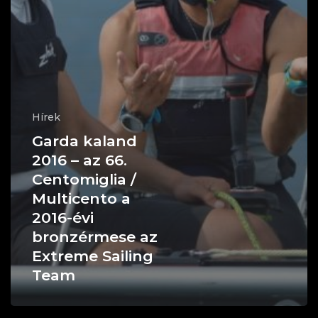
Hírek
Garda kaland
2016 – az 66.
Centomiglia /
Multicento a
2016-évi
bronzérmese az
Extreme Sailing
Team